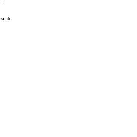
as.
eso de