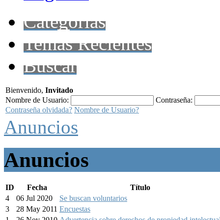
Categorías
Temas Recientes
Buscar
Bienvenido,
Invitado
Nombre de Usuario:
Contraseña:
Contraseña olvidada?
Nombre de Usuario?
Anuncios
Anuncios
ID
Fecha
Título
4
06 Jul 2020
Se buscan voluntarios
3
28 May 2011
Encuestas
1
26 Nov 2010
Advertencia sobre derechos de propiedad intelectua