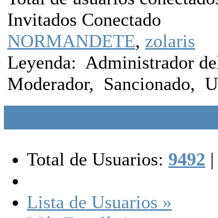
Invitados Conectado
NORMANDETE
,
zolaris
Leyenda:
Administrador del
Moderador
,
Sancionado
,
U
Foro Filosofía UNED Es
Total de Usuarios:
9492
|
Lista de Usuarios »