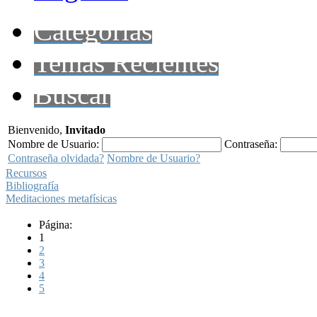
Categorías
Temas Recientes
Buscar
Bienvenido,
Invitado
Nombre de Usuario:
Contraseña:
Contraseña olvidada?
Nombre de Usuario?
Recursos
Bibliografía
Meditaciones metafísicas
Página:
1
2
3
4
5