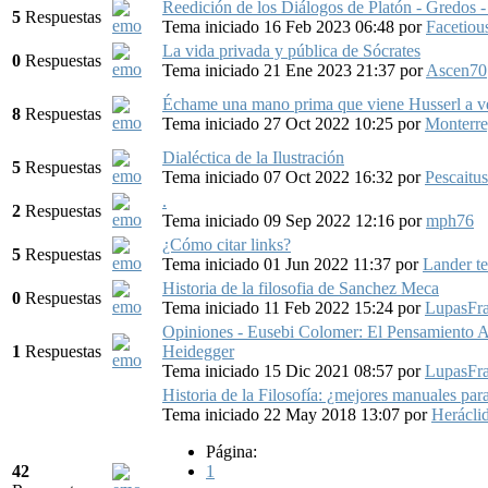
Reedición de los Diálogos de Platón - Gredos 
5
Respuestas
Tema iniciado 16 Feb 2023 06:48
por
Facetiou
La vida privada y pública de Sócrates
0
Respuestas
Tema iniciado 21 Ene 2023 21:37
por
Ascen70
Échame una mano prima que viene Husserl a
8
Respuestas
Tema iniciado 27 Oct 2022 10:25
por
Monterre
Dialéctica de la Ilustración
5
Respuestas
Tema iniciado 07 Oct 2022 16:32
por
Pescaitus
.
2
Respuestas
Tema iniciado 09 Sep 2022 12:16
por
mph76
¿Cómo citar links?
5
Respuestas
Tema iniciado 01 Jun 2022 11:37
por
Lander te
Historia de la filosofia de Sanchez Meca
0
Respuestas
Tema iniciado 11 Feb 2022 15:24
por
LupasFr
Opiniones - Eusebi Colomer: El Pensamiento 
1
Respuestas
Heidegger
Tema iniciado 15 Dic 2021 08:57
por
LupasFr
Historia de la Filosofía: ¿mejores manuales par
Tema iniciado 22 May 2018 13:07
por
Herácli
Página:
42
1