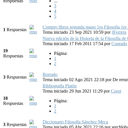
Respuestas
...
3
4
5
Compro libros segunda mano 1ro Filosofia 1er 
1
Respuestas
Tema iniciado 23 Sep 2021 10:59
por
JFerrera
Nueva edición de la Historia de la Filosofía de
Tema iniciado 17 Feb 2011 17:54
por
Conrado
19
Página:
Respuestas
1
2
Borrado
3
Respuestas
Tema iniciado 02 Ago 2021 22:18
por
De reru
Bibliografía Platón
Tema iniciado 29 Jun 2021 11:29
por
Corot
18
Página:
Respuestas
1
2
Diccionario Filosofía Sánchez Meca
3
Respuestas
Tema iniciado 05 Abr 2021 22:16
por
serchlob