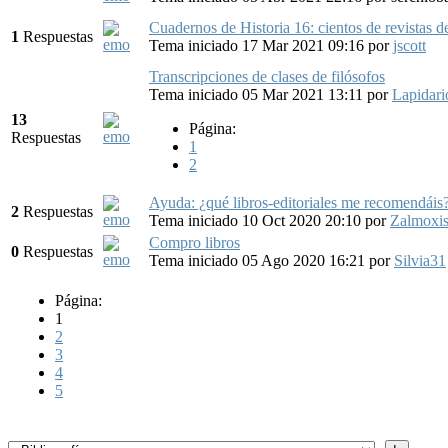
Cuadernos de Historia 16: cientos de revistas de 
1
Respuestas
Tema iniciado 17 Mar 2021 09:16
por
jscott
Transcripciones de clases de filósofos
Tema iniciado 05 Mar 2021 13:11
por
Lapidari
13
Página:
Respuestas
1
2
Ayuda: ¿qué libros-editoriales me recomendái
2
Respuestas
Tema iniciado 10 Oct 2020 20:10
por
Zalmoxi
Compro libros
0
Respuestas
Tema iniciado 05 Ago 2020 16:21
por
Silvia31
Página:
1
2
3
4
5