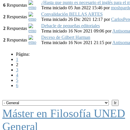
¿Hasta que punto es necesario el inglés para el 
6
Respuestas
Tema iniciado 05 Jun 2022 15:46
por
moshpard
Convalidación BELLAS ARTES
2
Respuestas
Tema iniciado 26 Dic 2021 12:17
por
CarlosPer
Debacle de pequeñas editoriales
2
Respuestas
Tema iniciado 16 Nov 2021 09:06
por
Antisoma
Deceso de Gilbert Harman
2
Respuestas
Tema iniciado 16 Nov 2021 21:15
por
Antisoma
Página:
1
2
3
4
5
6
Máster en Filosofía UNED
General