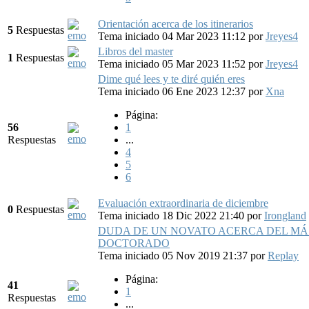
Orientación acerca de los itinerarios
5
Respuestas
Tema iniciado 04 Mar 2023 11:12
por
Jreyes4
Libros del master
1
Respuestas
Tema iniciado 05 Mar 2023 11:52
por
Jreyes4
Dime qué lees y te diré quién eres
Tema iniciado 06 Ene 2023 12:37
por
Xna
Página:
56
1
Respuestas
...
4
5
6
Evaluación extraordinaria de diciembre
0
Respuestas
Tema iniciado 18 Dic 2022 21:40
por
Irongland
DUDA DE UN NOVATO ACERCA DEL MÁ
DOCTORADO
Tema iniciado 05 Nov 2019 21:37
por
Replay
Página:
41
1
Respuestas
...