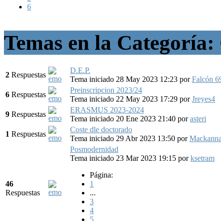
6
Temas en la Categoría:
D.E.P.
2
Respuestas
Tema iniciado 28 May 2023 12:23
por
Falcón 6
Preinscripcion 2023/24
6
Respuestas
Tema iniciado 22 May 2023 17:29
por
Jreyes4
ERASMUS 2023-2024
9
Respuestas
Tema iniciado 20 Ene 2023 21:40
por
asteri
Coste dle doctorado
1
Respuestas
Tema iniciado 29 Abr 2023 13:50
por
Mackann
Posmodernidad
Tema iniciado 23 Mar 2023 19:15
por
ksetram
Página:
46
1
Respuestas
...
3
4
5