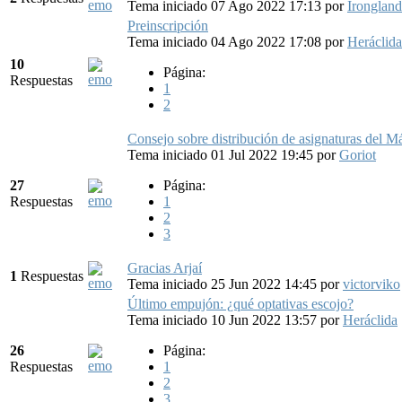
Tema iniciado 07 Ago 2022 17:13
por
Irongland
Preinscripción
Tema iniciado 04 Ago 2022 17:08
por
Heráclida
10
Página:
Respuestas
1
2
Consejo sobre distribución de asignaturas del Má
Tema iniciado 01 Jul 2022 19:45
por
Goriot
27
Página:
Respuestas
1
2
3
Gracias Arjaí
1
Respuestas
Tema iniciado 25 Jun 2022 14:45
por
victorviko
Último empujón: ¿qué optativas escojo?
Tema iniciado 10 Jun 2022 13:57
por
Heráclida
26
Página:
Respuestas
1
2
3