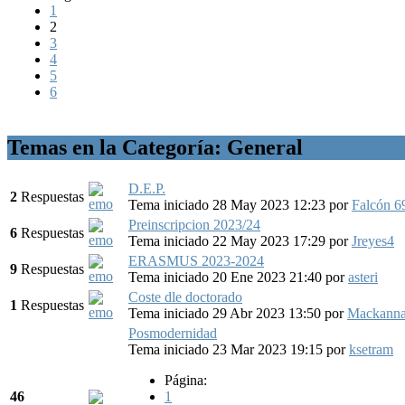
1
2
3
4
5
6
Temas en la Categoría: General
D.E.P.
2
Respuestas
Tema iniciado 28 May 2023 12:23
por
Falcón 6
Preinscripcion 2023/24
6
Respuestas
Tema iniciado 22 May 2023 17:29
por
Jreyes4
ERASMUS 2023-2024
9
Respuestas
Tema iniciado 20 Ene 2023 21:40
por
asteri
Coste dle doctorado
1
Respuestas
Tema iniciado 29 Abr 2023 13:50
por
Mackann
Posmodernidad
Tema iniciado 23 Mar 2023 19:15
por
ksetram
Página:
46
1