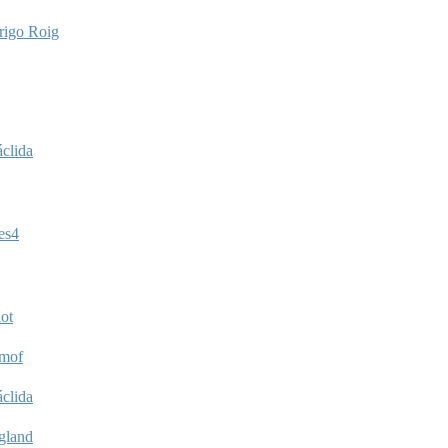
rigo Roig
clida
es4
ot
imof
clida
gland