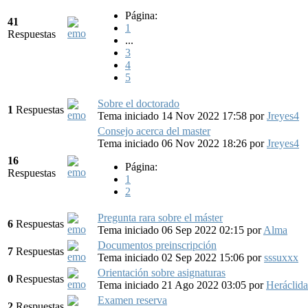
Página:
41
1
Respuestas
...
3
4
5
Sobre el doctorado
1
Respuestas
Tema iniciado 14 Nov 2022 17:58
por
Jreyes4
Consejo acerca del master
Tema iniciado 06 Nov 2022 18:26
por
Jreyes4
16
Página:
Respuestas
1
2
Pregunta rara sobre el máster
6
Respuestas
Tema iniciado 06 Sep 2022 02:15
por
Alma
Documentos preinscripción
7
Respuestas
Tema iniciado 02 Sep 2022 15:06
por
sssuxxx
Orientación sobre asignaturas
0
Respuestas
Tema iniciado 21 Ago 2022 03:05
por
Heráclida
Examen reserva
2
Respuestas