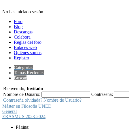
No has iniciado sesión
Foro
Blog
Descargas
Colabora
Reglas del foro
Enlaces web
Quiénes somos
Registro
Categorías
Temas Recientes
Buscar
Bienvenido,
Invitado
Nombre de Usuario:
Contraseña:
Contraseña olvidada?
Nombre de Usuario?
Máster en Filosofía UNED
General
ERASMUS 2023-2024
Página: