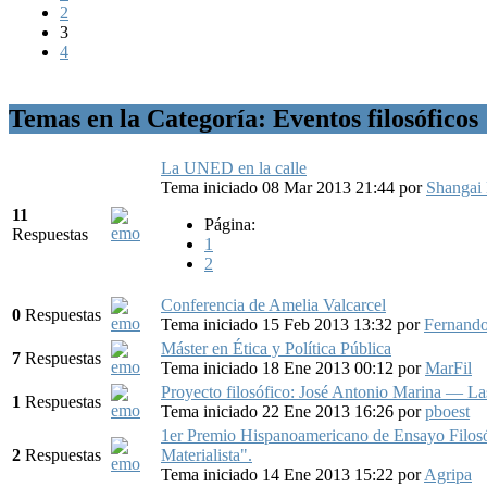
2
3
4
Temas en la Categoría: Eventos filosóficos
La UNED en la calle
Tema iniciado 08 Mar 2013 21:44
por
Shangai 
11
Página:
Respuestas
1
2
Conferencia de Amelia Valcarcel
0
Respuestas
Tema iniciado 15 Feb 2013 13:32
por
Fernando
Máster en Ética y Política Pública
7
Respuestas
Tema iniciado 18 Ene 2013 00:12
por
MarFil
Proyecto filosófico: José Antonio Marina — Las
1
Respuestas
Tema iniciado 22 Ene 2013 16:26
por
pboest
1er Premio Hispanoamericano de Ensayo Filos
2
Respuestas
Materialista".
Tema iniciado 14 Ene 2013 15:22
por
Agripa