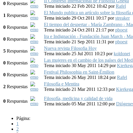
II Congreso Internacional de Filosofía Griega
0
Respuestas
Tema iniciado 22 Feb 2012 10:42
por
Rafel
El Mundo publica un artículo sobre la filosofía
1
Respuestas
Tema iniciado 29 Oct 2011 10:17
por
streaker
El tiempo del despertar - María Zambrano - Ma
0
Respuestas
Tema iniciado 24 Oct 2011 21:17
por
pboest
Ira e Indignación - Fundación Juan March - Ma
0
Respuestas
Tema iniciado 21 Sep 2011 11:31
por
pboest
Nueva revista Filosofia Hoy
5
Respuestas
Tema iniciado 25 Jul 2011 10:23
por
koldonet
Las mujeres en el cambio de los países del Med
0
Respuestas
Tema iniciado 30 May 2011 14:29
por
Kierkeg
Festival Philosophia en Saint-Émilion
0
Respuestas
Tema iniciado 26 May 2011 18:24
por
Rafel
Filosofía e Mentira
2
Respuestas
Tema iniciado 21 Mar 2011 12:33
por
Kierkega
Filosofía, medicina y calidad de vida
0
Respuestas
Tema iniciado 05 Mar 2011 12:00
por
Diógenes
Página:
1
2