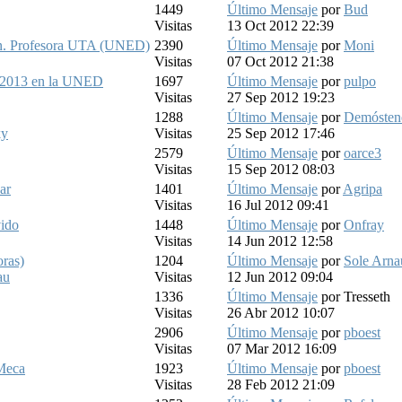
1449
Último Mensaje
por
Bud
Visitas
13 Oct 2012 22:39
án. Profesora UTA (UNED)
2390
Último Mensaje
por
Moni
Visitas
07 Oct 2012 21:38
2-2013 en la UNED
1697
Último Mensaje
por
pulpo
Visitas
27 Sep 2012 19:23
1288
Último Mensaje
por
Demósten
ky
Visitas
25 Sep 2012 17:46
2579
Último Mensaje
por
oarce3
Visitas
15 Sep 2012 08:03
ar
1401
Último Mensaje
por
Agripa
Visitas
16 Jul 2012 09:41
ido
1448
Último Mensaje
por
Onfray
Visitas
14 Jun 2012 12:58
oras)
1204
Último Mensaje
por
Sole Arna
au
Visitas
12 Jun 2012 09:04
1336
Último Mensaje
por
Tresseth
Visitas
26 Abr 2012 10:07
2906
Último Mensaje
por
pboest
Visitas
07 Mar 2012 16:09
Meca
1923
Último Mensaje
por
pboest
Visitas
28 Feb 2012 21:09