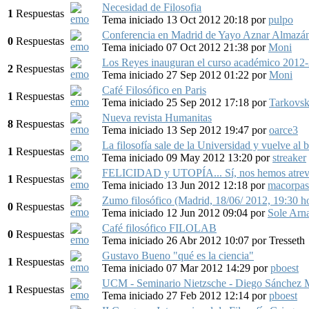
Necesidad de Filosofia
1
Respuestas
Tema iniciado 13 Oct 2012 20:18
por
pulpo
Conferencia en Madrid de Yayo Aznar Almaz
0
Respuestas
Tema iniciado 07 Oct 2012 21:38
por
Moni
Los Reyes inauguran el curso académico 201
2
Respuestas
Tema iniciado 27 Sep 2012 01:22
por
Moni
Café Filosófico en Paris
1
Respuestas
Tema iniciado 25 Sep 2012 17:18
por
Tarkovs
Nueva revista Humanitas
8
Respuestas
Tema iniciado 13 Sep 2012 19:47
por
oarce3
La filosofía sale de la Universidad y vuelve al b
1
Respuestas
Tema iniciado 09 May 2012 13:20
por
streaker
FELICIDAD y UTOPÍA... Sí, nos hemos atrev
1
Respuestas
Tema iniciado 13 Jun 2012 12:18
por
macorpas
Zumo filosófico (Madrid, 18/06/ 2012, 19:30 h
0
Respuestas
Tema iniciado 12 Jun 2012 09:04
por
Sole Arn
Café filosófico FILOLAB
0
Respuestas
Tema iniciado 26 Abr 2012 10:07
por
Tresseth
Gustavo Bueno "qué es la ciencia"
1
Respuestas
Tema iniciado 07 Mar 2012 14:29
por
pboest
UCM - Seminario Nietzsche - Diego Sánchez 
1
Respuestas
Tema iniciado 27 Feb 2012 12:14
por
pboest