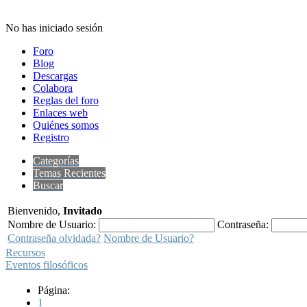
No has iniciado sesión
Foro
Blog
Descargas
Colabora
Reglas del foro
Enlaces web
Quiénes somos
Registro
Categorías
Temas Recientes
Buscar
Bienvenido,
Invitado
Nombre de Usuario:
Contraseña:
Contraseña olvidada?
Nombre de Usuario?
Recursos
Eventos filosóficos
Página:
1