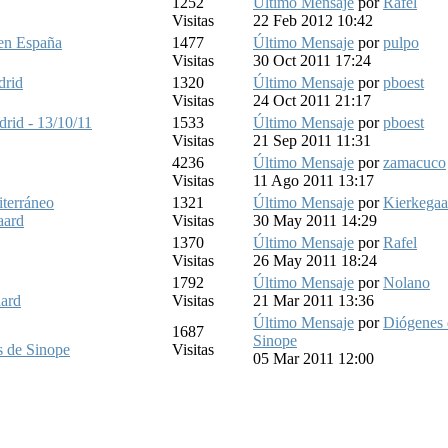
1252
Último Mensaje
por
Rafel
Visitas
22 Feb 2012 10:42
 en España
1477
Último Mensaje
por
pulpo
Visitas
30 Oct 2011 17:24
drid
1320
Último Mensaje
por
pboest
Visitas
24 Oct 2011 21:17
drid - 13/10/11
1533
Último Mensaje
por
pboest
Visitas
21 Sep 2011 11:31
4236
Último Mensaje
por
zamacuco
Visitas
11 Ago 2011 13:17
iterráneo
1321
Último Mensaje
por
Kierkegaa
aard
Visitas
30 May 2011 14:29
1370
Último Mensaje
por
Rafel
Visitas
26 May 2011 18:24
1792
Último Mensaje
por
Nolano
ard
Visitas
21 Mar 2011 13:36
Último Mensaje
por
Diógenes 
1687
Sinope
 de Sinope
Visitas
05 Mar 2011 12:00