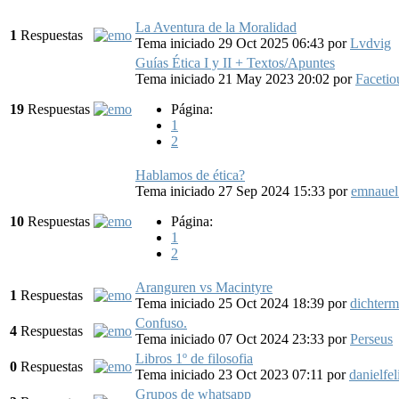
La Aventura de la Moralidad
1
Respuestas
Tema iniciado 29 Oct 2025 06:43
por
Lvdvig
Guías Ética I y II + Textos/Apuntes
Tema iniciado 21 May 2023 20:02
por
Facetio
19
Respuestas
Página:
1
2
Hablamos de ética?
Tema iniciado 27 Sep 2024 15:33
por
emnauel
10
Respuestas
Página:
1
2
Aranguren vs Macintyre
1
Respuestas
Tema iniciado 25 Oct 2024 18:39
por
dichterm
Confuso.
4
Respuestas
Tema iniciado 07 Oct 2024 23:33
por
Perseus
Libros 1º de filosofia
0
Respuestas
Tema iniciado 23 Oct 2023 07:11
por
danielfel
Grupos de whatsapp