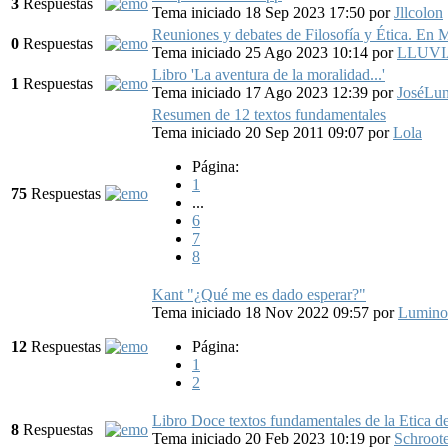
3
Respuestas
Tema iniciado 18 Sep 2023 17:50
por
Jllcolon
Reuniones y debates de Filosofía y Ética. En 
0
Respuestas
Tema iniciado 25 Ago 2023 10:14
por
LLUVI
Libro 'La aventura de la moralidad...'
1
Respuestas
Tema iniciado 17 Ago 2023 12:39
por
JoséLun
Resumen de 12 textos fundamentales
Tema iniciado 20 Sep 2011 09:07
por
Lola
Página:
1
75
Respuestas
...
6
7
8
Kant "¿Qué me es dado esperar?"
Tema iniciado 18 Nov 2022 09:57
por
Lumino
12
Respuestas
Página:
1
2
Libro Doce textos fundamentales de la Etica d
8
Respuestas
Tema iniciado 20 Feb 2023 10:19
por
Schroot