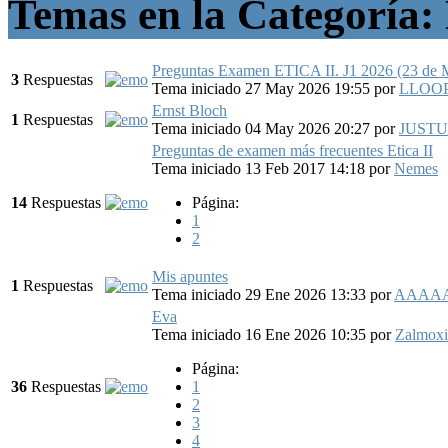
Temas en la Categoría: 
Preguntas Examen ETICA II. J1 2026 (23 de 
3
Respuestas
Tema iniciado 27 May 2026 19:55
por
LLOO
Ernst Bloch
1
Respuestas
Tema iniciado 04 May 2026 20:27
por
JUSTU
Preguntas de examen más frecuentes Etica II
Tema iniciado 13 Feb 2017 14:18
por
Nemes
14
Respuestas
Página:
1
2
Mis apuntes
1
Respuestas
Tema iniciado 29 Ene 2026 13:33
por
AAAA
Eva
Tema iniciado 16 Ene 2026 10:35
por
Zalmoxi
Página:
36
Respuestas
1
2
3
4