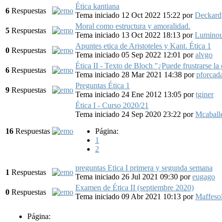
Ética kantiana
6
Respuestas
Tema iniciado 12 Oct 2022 15:22
por
Deckard
Moral como estructura y amoralidad.
5
Respuestas
Tema iniciado 13 Oct 2022 18:13
por
Lumino
Apuntes etica de Aristoteles y Kant. Ética 1
0
Respuestas
Tema iniciado 05 Sep 2022 12:01
por
alvgo
Ética II - Texto de Bloch "¿Puede frustrarse la
6
Respuestas
Tema iniciado 28 Mar 2021 14:38
por
pforcad
Preguntas Ética 1
9
Respuestas
Tema iniciado 24 Ene 2012 13:05
por
tginer
Ética I - Curso 2020/21
Tema iniciado 24 Sep 2020 23:22
por
Mcaball
16
Respuestas
Página:
1
2
preguntas Etica I primera y segunda semana
1
Respuestas
Tema iniciado 26 Jul 2021 09:30
por
eugago
Examen de Ética II (septiembre 2020)
0
Respuestas
Tema iniciado 09 Abr 2021 10:13
por
Maffesol
Página: