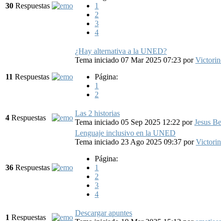
30
Respuestas
1
2
3
4
¿Hay alternativa a la UNED?
Tema iniciado 07 Mar 2025 07:23
por
Victori
11
Respuestas
Página:
1
2
Las 2 historias
4
Respuestas
Tema iniciado 05 Sep 2025 12:22
por
Jesus Be
Lenguaje inclusivo en la UNED
Tema iniciado 23 Ago 2025 09:37
por
Victori
Página:
36
Respuestas
1
2
3
4
Descargar apuntes
1
Respuestas