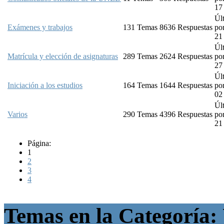
17
Úl
Exámenes y trabajos
131
Temas
8636
Respuestas
po
21
Úl
Matrícula y elección de asignaturas
289
Temas
2624
Respuestas
po
27
Úl
Iniciación a los estudios
164
Temas
1644
Respuestas
po
02
Úl
Varios
290
Temas
4396
Respuestas
po
21
Página:
1
2
3
4
Temas en la Categoría