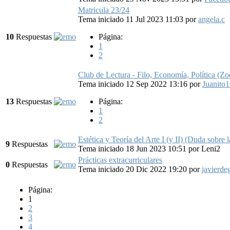
Matricula 23/24
Tema iniciado 11 Jul 2023 11:03
por
angela.c
10
Respuestas
Página:
1
2
Club de Lectura - Filo, Economía, Política (Z
Tema iniciado 12 Sep 2022 13:16
por
Juanito
13
Respuestas
Página:
1
2
Estética y Teoría del Arte I (y II) (Duda sobre l
9
Respuestas
Tema iniciado 18 Jun 2023 10:51
por
Leni2
Prácticas extracurriculares
0
Respuestas
Tema iniciado 20 Dic 2022 19:20
por
javierde
Página:
1
2
3
4