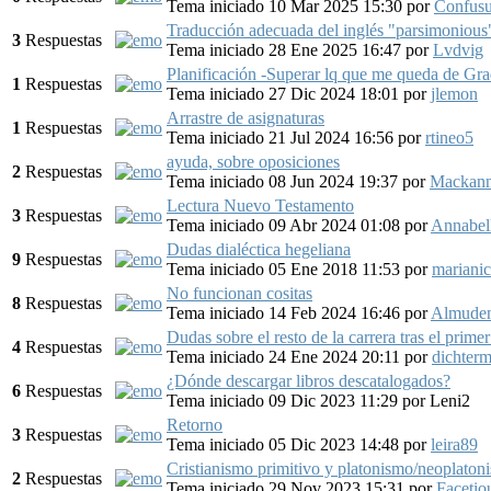
Tema iniciado 10 Mar 2025 15:30
por
Confus
Traducción adecuada del inglés "parsimonious
3
Respuestas
Tema iniciado 28 Ene 2025 16:47
por
Lvdvig
Planificación -Superar lq que me queda de Gra
1
Respuestas
Tema iniciado 27 Dic 2024 18:01
por
jlemon
Arrastre de asignaturas
1
Respuestas
Tema iniciado 21 Jul 2024 16:56
por
rtineo5
ayuda, sobre oposiciones
2
Respuestas
Tema iniciado 08 Jun 2024 19:37
por
Mackan
Lectura Nuevo Testamento
3
Respuestas
Tema iniciado 09 Abr 2024 01:08
por
Annabel
Dudas dialéctica hegeliana
9
Respuestas
Tema iniciado 05 Ene 2018 11:53
por
mariani
No funcionan cositas
8
Respuestas
Tema iniciado 14 Feb 2024 16:46
por
Almude
Dudas sobre el resto de la carrera tras el prime
4
Respuestas
Tema iniciado 24 Ene 2024 20:11
por
dichterm
¿Dónde descargar libros descatalogados?
6
Respuestas
Tema iniciado 09 Dic 2023 11:29
por
Leni2
Retorno
3
Respuestas
Tema iniciado 05 Dic 2023 14:48
por
leira89
Cristianismo primitivo y platonismo/neoplaton
2
Respuestas
Tema iniciado 29 Nov 2023 15:31
por
Facetio