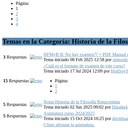
Página:
1
2
3
4
Temas en la Categoría: Historia de la Filo
HFMyR II: No hay examen?? + PDF Manual de
3
Respuestas
Tema iniciado 08 Feb 2025 12:58
por
spinosit
¿Cuál es el formato de examen de este curso?
Tema iniciado 17 Jul 2024 12:09
por
HoliSoy
15
Respuestas
Página:
1
2
Notas Historia de la Filosofía Renacentista
5
Respuestas
Tema iniciado 02 Jun 2025 09:02
por
Hipatia4
Asignatura curso 2024/2025
5
Respuestas
Tema iniciado 15 Oct 2024 16:25
por
davidsu
Cómo afrontar la asignatura.