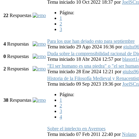
Tema iniciado 10 Oct 2022 18:37
por
JoelSCr
Página:
22
Respuestas
1
2
3
Para los que han dejado esto para septiembre
4
Respuestas
Tema iniciado 29 Ago 2024 16:36
por
giulss9
Duda sobre la comprensibilidad racional de D
0
Respuestas
Tema iniciado 18 Abr 2024 12:57
por
blasort1
"El ser humano es una piedra" o "el ser human
2
Respuestas
Tema iniciado 28 Ene 2024 12:21
por
giulss96
Historia de la Filosofía Medieval y Renacentist
Tema iniciado 09 Sep 2023 19:36
por
JoelSCr
Página:
38
Respuestas
1
2
3
4
Sobre el intelecto en Averroes
Tema iniciado 07 Feb 2011 22:40
por
Nolano