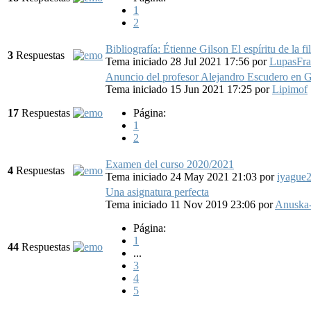
1
2
Bibliografía: Étienne Gilson El espíritu de la f
3
Respuestas
Tema iniciado 28 Jul 2021 17:56
por
LupasFra
Anuncio del profesor Alejandro Escudero en 
Tema iniciado 15 Jun 2021 17:25
por
Lipimof
17
Respuestas
Página:
1
2
Examen del curso 2020/2021
4
Respuestas
Tema iniciado 24 May 2021 21:03
por
iyague
Una asignatura perfecta
Tema iniciado 11 Nov 2019 23:06
por
Anuska
Página:
1
44
Respuestas
...
3
4
5