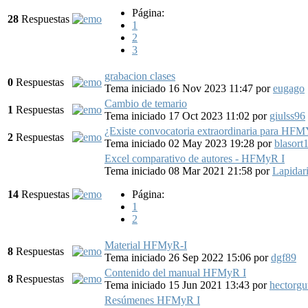
Página:
28
Respuestas
1
2
3
grabacion clases
0
Respuestas
Tema iniciado 16 Nov 2023 11:47
por
eugago
Cambio de temario
1
Respuestas
Tema iniciado 17 Oct 2023 11:02
por
giulss96
¿Existe convocatoria extraordinaria para HF
2
Respuestas
Tema iniciado 02 May 2023 19:28
por
blasort
Excel comparativo de autores - HFMyR I
Tema iniciado 08 Mar 2021 21:58
por
Lapidar
14
Respuestas
Página:
1
2
Material HFMyR-I
8
Respuestas
Tema iniciado 26 Sep 2022 15:06
por
dgf89
Contenido del manual HFMyR I
8
Respuestas
Tema iniciado 15 Jun 2021 13:43
por
hectorgu
Resúmenes HFMyR I