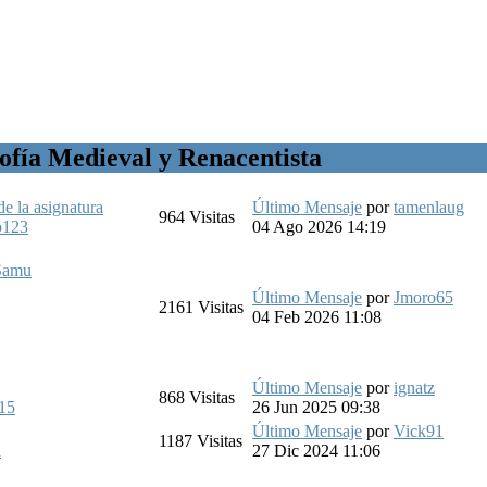
sofía Medieval y Renacentista
 la asignatura
Último Mensaje
por
tamenlaug
964
Visitas
o123
04 Ago 2026 14:19
Samu
Último Mensaje
por
Jmoro65
2161
Visitas
04 Feb 2026 11:08
Último Mensaje
por
ignatz
868
Visitas
15
26 Jun 2025 09:38
Último Mensaje
por
Vick91
1187
Visitas
a
27 Dic 2024 11:06