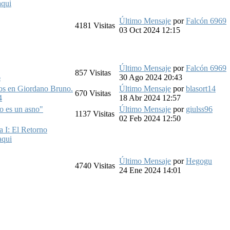
aqui
Último Mensaje
por
Falcón 6969
4181
Visitas
03 Oct 2024 12:15
Último Mensaje
por
Falcón 6969
857
Visitas
6
30 Ago 2024 20:43
ios en Giordano Bruno.
Último Mensaje
por
blasort14
670
Visitas
4
18 Abr 2024 12:57
o es un asno"
Último Mensaje
por
giulss96
1137
Visitas
02 Feb 2024 12:50
a I: El Retorno
aqui
Último Mensaje
por
Hegogu
4740
Visitas
24 Ene 2024 14:01