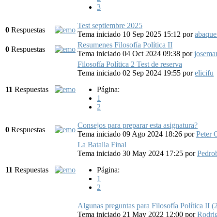
3
Test septiembre 2025
0
Respuestas
Tema iniciado 10 Sep 2025 15:12
por
abaque
Resumenes Filosofía Política II
0
Respuestas
Tema iniciado 04 Oct 2024 09:38
por
josema
Filosofía Política 2 Test de reserva
Tema iniciado 02 Sep 2024 19:55
por
elicifu
11
Respuestas
Página:
1
2
Consejos para preparar esta asignatura?
0
Respuestas
Tema iniciado 09 Ago 2024 18:26
por
Peter 
La Batalla Final
Tema iniciado 30 May 2024 17:25
por
Pedro
11
Respuestas
Página:
1
2
Algunas preguntas para Filosofía Política II 
Tema iniciado 21 May 2022 12:00
por
Rodri