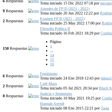
6
Respuestas
Tema iniciado 15 Dic 2022 07:18
por
pacope
Apuntes de FP II (2021 - 2022)
9
Respuestas
Tema iniciado 20 Jun 2022 12:22
por
Rodrig
Examen FP II (2021 - 2022)
2
Respuestas
Tema iniciado 25 May 2022 17:00
por
Rodri
Filosofía Política II
Tema iniciado 16 Feb 2021 18:29
por
Confus
Página:
1
150
Respuestas
...
14
15
16
Feminismo
6
Respuestas
Tema iniciado 24 Ene 2018 12:43
por
miura
Café Marx
2
Respuestas
Tema iniciado 05 Jul 2021 20:34
por
Black 
Justicia y feminismo
0
Respuestas
Tema iniciado 10 May 2021 19:25
por
Confu
Hannah Arendt
Tema iniciado 08 Ene 2015 22:21
por
Tasia