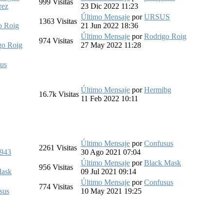
999
Visitas
rez
23 Dic 2022 11:23
Último Mensaje
por
URSUS
1363
Visitas
o Roig
21 Jun 2022 18:36
Último Mensaje
por
Rodrigo Roig
974
Visitas
go Roig
27 May 2022 11:28
us
Último Mensaje
por
Hermibg
16.7k
Visitas
11 Feb 2022 10:11
Último Mensaje
por
Confusus
2261
Visitas
1943
30 Ago 2021 07:04
Último Mensaje
por
Black Mask
956
Visitas
Mask
09 Jul 2021 09:14
Último Mensaje
por
Confusus
774
Visitas
sus
10 May 2021 19:25