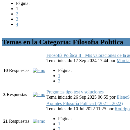
Página:
1
2
3
4
Temas en la Categoría: Filosofía Política
Filosofía Política II - Mis valoraciones de la a
Tema iniciado 17 Sep 2024 17:44
por
Marcia
10
Respuestas
Página:
1
2
Preguntas tipo test y soluciones
3
Respuestas
Tema iniciado 26 Sep 2025 06:55
por
EleneS
Apuntes Filosofía Política I (2021 - 2022)
Tema iniciado 10 Jul 2022 11:25
por
Rodrigo
Página:
21
Respuestas
1
2