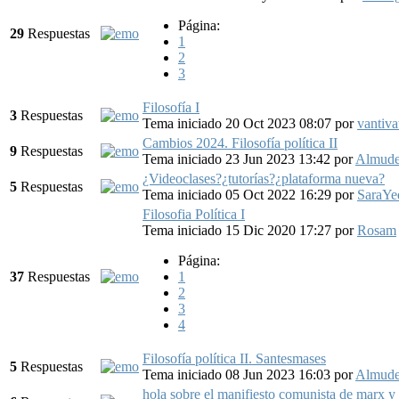
Página:
29
Respuestas
1
2
3
Filosofía I
3
Respuestas
Tema iniciado 20 Oct 2023 08:07
por
vantiva
Cambios 2024. Filosofía política II
9
Respuestas
Tema iniciado 23 Jun 2023 13:42
por
Almud
¿Videoclases?¿tutorías?¿plataf​orma nueva?
5
Respuestas
Tema iniciado 05 Oct 2022 16:29
por
SaraYe
Filosofia Política I
Tema iniciado 15 Dic 2020 17:27
por
Rosam
Página:
37
Respuestas
1
2
3
4
Filosofía política II. Santesmases
5
Respuestas
Tema iniciado 08 Jun 2023 16:03
por
Almud
hola sobre el manifiesto comunista de marx y