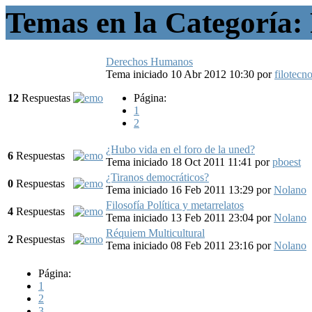
Temas en la Categoría: F
Derechos Humanos
Tema iniciado 10 Abr 2012 10:30
por
filotecn
12
Respuestas
Página:
1
2
¿Hubo vida en el foro de la uned?
6
Respuestas
Tema iniciado 18 Oct 2011 11:41
por
pboest
¿Tiranos democráticos?
0
Respuestas
Tema iniciado 16 Feb 2011 13:29
por
Nolano
Filosofía Política y metarrelatos
4
Respuestas
Tema iniciado 13 Feb 2011 23:04
por
Nolano
Réquiem Multicultural
2
Respuestas
Tema iniciado 08 Feb 2011 23:16
por
Nolano
Página:
1
2
3