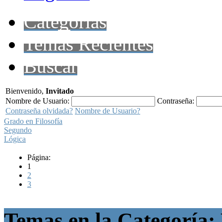
Categorías
Temas Recientes
Buscar
Bienvenido,
Invitado
Nombre de Usuario:
Contraseña:
Contraseña olvidada?
Nombre de Usuario?
Grado en Filosofía
Segundo
Lógica
Página:
1
2
3
Temas en la Categoría: