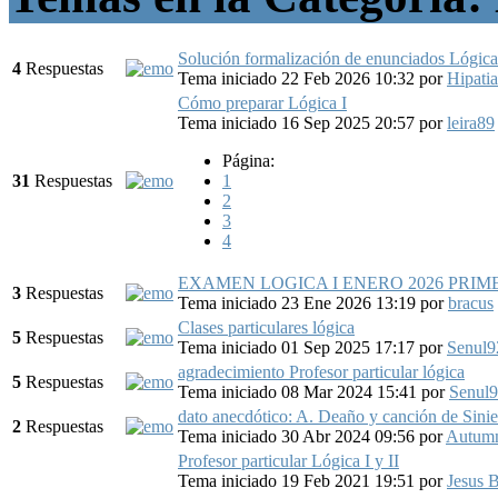
Solución formalización de enunciados Lógica
4
Respuestas
Tema iniciado 22 Feb 2026 10:32
por
Hipati
Cómo preparar Lógica I
Tema iniciado 16 Sep 2025 20:57
por
leira89
Página:
31
Respuestas
1
2
3
4
EXAMEN LOGICA I ENERO 2026 PRI
3
Respuestas
Tema iniciado 23 Ene 2026 13:19
por
bracus
Clases particulares lógica
5
Respuestas
Tema iniciado 01 Sep 2025 17:17
por
Senul9
agradecimiento Profesor particular lógica
5
Respuestas
Tema iniciado 08 Mar 2024 15:41
por
Senul
dato anecdótico: A. Deaño y canción de Sinie
2
Respuestas
Tema iniciado 30 Abr 2024 09:56
por
Autumn
Profesor particular Lógica I y II
Tema iniciado 19 Feb 2021 19:51
por
Jesus 