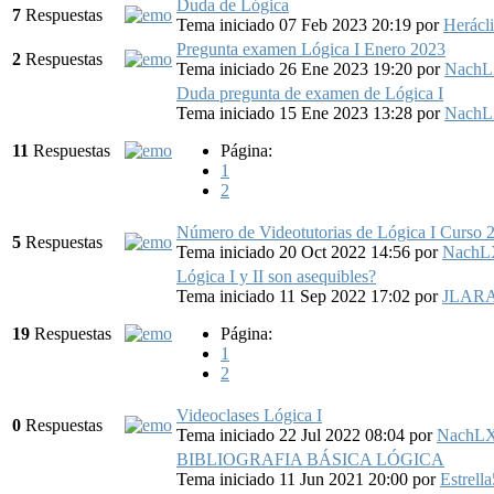
Duda de Lógica
7
Respuestas
Tema iniciado 07 Feb 2023 20:19
por
Herácl
Pregunta examen Lógica I Enero 2023
2
Respuestas
Tema iniciado 26 Ene 2023 19:20
por
NachL
Duda pregunta de examen de Lógica I
Tema iniciado 15 Ene 2023 13:28
por
NachL
11
Respuestas
Página:
1
2
Número de Videotutorias de Lógica I Curso
5
Respuestas
Tema iniciado 20 Oct 2022 14:56
por
NachL
Lógica I y II son asequibles?
Tema iniciado 11 Sep 2022 17:02
por
JLAR
19
Respuestas
Página:
1
2
Videoclases Lógica I
0
Respuestas
Tema iniciado 22 Jul 2022 08:04
por
NachLX
BIBLIOGRAFIA BÁSICA LÓGICA
Tema iniciado 11 Jun 2021 20:00
por
Estrella