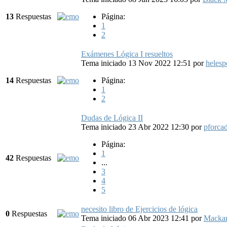
13
Respuestas
Página:
1
2
Exámenes Lógica I resueltos
Tema iniciado 13 Nov 2022 12:51
por
helesp
14
Respuestas
Página:
1
2
Dudas de Lógica II
Tema iniciado 23 Abr 2022 12:30
por
pforca
Página:
1
42
Respuestas
...
3
4
5
necesito libro de Ejercicios de lógica
0
Respuestas
Tema iniciado 06 Abr 2023 12:41
por
Macka