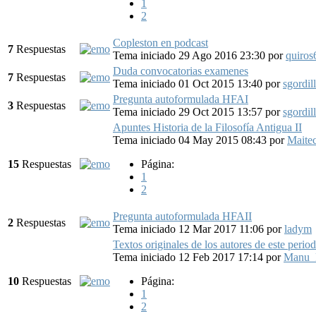
1
2
Copleston en podcast
7
Respuestas
Tema iniciado 29 Ago 2016 23:30
por
quiros
Duda convocatorias examenes
7
Respuestas
Tema iniciado 01 Oct 2015 13:40
por
sgordil
Pregunta autoformulada HFAI
3
Respuestas
Tema iniciado 29 Oct 2015 13:57
por
sgordil
Apuntes Historia de la Filosofía Antigua II
Tema iniciado 04 May 2015 08:43
por
Maitec
15
Respuestas
Página:
1
2
Pregunta autoformulada HFAII
2
Respuestas
Tema iniciado 12 Mar 2017 11:06
por
ladym
Textos originales de los autores de este perio
Tema iniciado 12 Feb 2017 17:14
por
Manu_
10
Respuestas
Página:
1
2