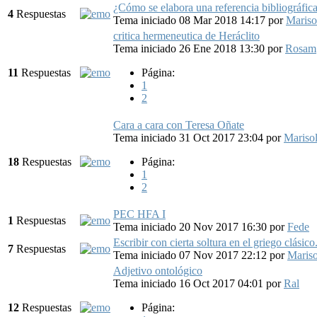
¿Cómo se elabora una referencia bibliográfic
4
Respuestas
Tema iniciado 08 Mar 2018 14:17
por
Mariso
critica hermeneutica de Heráclito
Tema iniciado 26 Ene 2018 13:30
por
Rosam
11
Respuestas
Página:
1
2
Cara a cara con Teresa Oñate
Tema iniciado 31 Oct 2017 23:04
por
Mariso
18
Respuestas
Página:
1
2
PEC HFA I
1
Respuestas
Tema iniciado 20 Nov 2017 16:30
por
Fede
Escribir con cierta soltura en el griego clásico
7
Respuestas
Tema iniciado 07 Nov 2017 22:12
por
Mariso
Adjetivo ontológico
Tema iniciado 16 Oct 2017 04:01
por
Ral
12
Respuestas
Página: