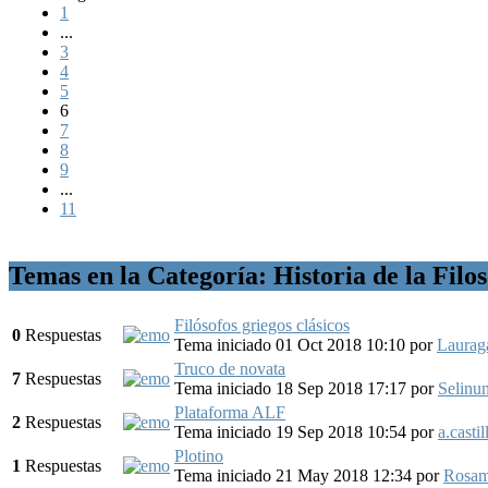
1
...
3
4
5
6
7
8
9
...
11
Temas en la Categoría: Historia de la Filo
Filósofos griegos clásicos
0
Respuestas
Tema iniciado 01 Oct 2018 10:10
por
Laurag
Truco de novata
7
Respuestas
Tema iniciado 18 Sep 2018 17:17
por
Selinun
Plataforma ALF
2
Respuestas
Tema iniciado 19 Sep 2018 10:54
por
a.castil
Plotino
1
Respuestas
Tema iniciado 21 May 2018 12:34
por
Rosa