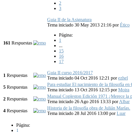
2
3
Guia II de la Asignatura
Tema iniciado 30 May 2013 21:16
por
Ético
Página:
1
161
Respuestas
...
15
16
17
Guia II curso 2016/2017
1
Respuestas
Tema iniciado 04 Oct 2016 12:21
por
ezhel
Para estudiar El nacimiento de la filosofía en
5
Respuestas
Tema iniciado 13 Oct 2016 12:15
por
Moira
Manual Copleston Edición 1971 ¿Merece la 
2
Respuestas
Tema iniciado 26 Ago 2016 13:33
por
Albar
Historia de la filosofía obra de Julián Marías.
4
Respuestas
Tema iniciado 28 Jul 2016 13:00
por
Luar
Página:
1