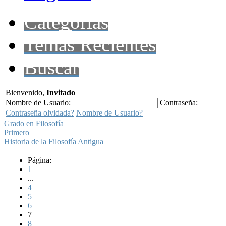
Categorías
Temas Recientes
Buscar
Bienvenido,
Invitado
Nombre de Usuario:
Contraseña:
Contraseña olvidada?
Nombre de Usuario?
Grado en Filosofía
Primero
Historia de la Filosofía Antigua
Página:
1
...
4
5
6
7
8