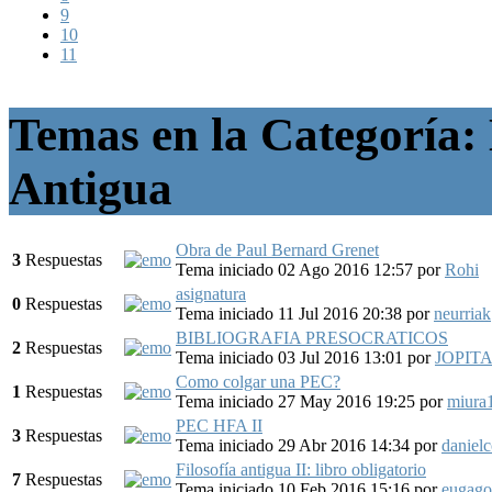
9
10
11
Temas en la Categoría: H
Antigua
Obra de Paul Bernard Grenet
3
Respuestas
Tema iniciado 02 Ago 2016 12:57
por
Rohi
asignatura
0
Respuestas
Tema iniciado 11 Jul 2016 20:38
por
neurriak
BIBLIOGRAFIA PRESOCRATICOS
2
Respuestas
Tema iniciado 03 Jul 2016 13:01
por
JOPIT
Como colgar una PEC?
1
Respuestas
Tema iniciado 27 May 2016 19:25
por
miura
PEC HFA II
3
Respuestas
Tema iniciado 29 Abr 2016 14:34
por
daniel
Filosofía antigua II: libro obligatorio
7
Respuestas
Tema iniciado 10 Feb 2016 15:16
por
eugago