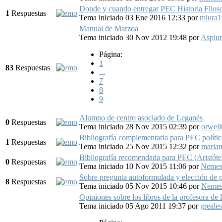
Donde y cuando entregar PEC Historia Filoso
1
Respuestas
Tema iniciado 03 Ene 2016 12:33
por
miura
Manual de Marzoa
Tema iniciado 30 Nov 2012 19:48
por
Asplu
Página:
1
83
Respuestas
...
7
8
9
Alumno de centro asociado de Leganés
0
Respuestas
Tema iniciado 28 Nov 2015 02:39
por
orwell
Bibliografía complementaria para PEC política
1
Respuestas
Tema iniciado 25 Nov 2015 12:32
por
marian
Bibliografía recomendada para PEC (Aristóte
0
Respuestas
Tema iniciado 10 Nov 2015 11:06
por
Neme
Sobre pregunta autoformulada y elección de p
8
Respuestas
Tema iniciado 05 Nov 2015 10:46
por
Neme
Opiniones sobre los libros de la profesora d
Tema iniciado 05 Ago 2011 19:37
por
greales