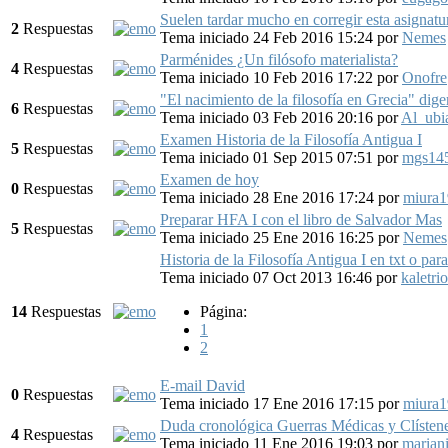
Suelen tardar mucho en corregir esta asignatu
2
Respuestas
Tema iniciado 24 Feb 2016 15:24
por
Nemes
Parménides ¿Un filósofo materialista?
4
Respuestas
Tema iniciado 10 Feb 2016 17:22
por
Onofre
"El nacimiento de la filosofía en Grecia" dige
6
Respuestas
Tema iniciado 03 Feb 2016 20:16
por
Al_ubi
Examen Historia de la Filosofía Antigua I
5
Respuestas
Tema iniciado 01 Sep 2015 07:51
por
mgs14
Examen de hoy
0
Respuestas
Tema iniciado 28 Ene 2016 17:24
por
miura
Preparar HFA I con el libro de Salvador Mas
5
Respuestas
Tema iniciado 25 Ene 2016 16:25
por
Nemes
Historia de la Filosofía Antigua I en txt o pa
Tema iniciado 07 Oct 2013 16:46
por
kaletrio
14
Respuestas
Página:
1
2
E-mail David
0
Respuestas
Tema iniciado 17 Ene 2016 17:15
por
miura
Duda cronológica Guerras Médicas y Clísten
4
Respuestas
Tema iniciado 11 Ene 2016 19:03
por
marian