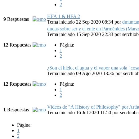
2
HFA 1 & HFA 2
9
Respuestas
Tema iniciado 22 Sep 2020 08:34
por
dmunta
dudas sobre ser y el ente en Parménides (Marz
Tema iniciado 15 Sep 2020 22:33
por
serchlob
12
Respuestas
Página:
1
2
¿Son el hielo, el agua y el vapor una sola "cosa
Tema iniciado 09 Ago 2020 13:36
por
serchlo
12
Respuestas
Página:
1
2
Vídeos de "A History of Philosophy" por Arth
1
Respuestas
Tema iniciado 16 Jul 2020 11:50
por
serchloba
Página:
1
2