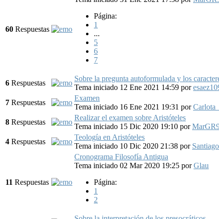
Página:
1
60
Respuestas
...
5
6
7
Sobre la pregunta autoformulada y los caracter
6
Respuestas
Tema iniciado 12 Ene 2021 14:59
por
esaez10
Examen
7
Respuestas
Tema iniciado 16 Ene 2021 19:31
por
Carlot
Realizar el examen sobre Aristóteles
8
Respuestas
Tema iniciado 15 Dic 2020 19:10
por
MarGR
Teología en Aristóteles
4
Respuestas
Tema iniciado 10 Dic 2020 21:38
por
Santiag
Cronograma Filosofía Antigua
Tema iniciado 02 Mar 2020 19:25
por
Glau
11
Respuestas
Página:
1
2
Sobre la interpretación de los presocráticos