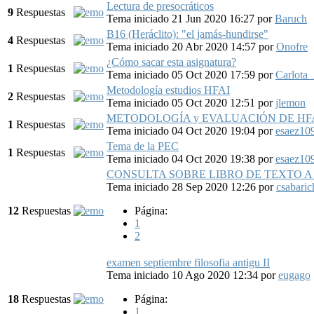
Lectura de presocráticos
9
Respuestas
Tema iniciado 21 Jun 2020 16:27
por
Baruch
B16 (Heráclito): "el jamás-hundirse"
4
Respuestas
Tema iniciado 20 Abr 2020 14:57
por
Onofre
¿Cómo sacar esta asignatura?
1
Respuestas
Tema iniciado 05 Oct 2020 17:59
por
Carlota
Metodología estudios HFAI
2
Respuestas
Tema iniciado 05 Oct 2020 12:51
por
jlemon
METODOLOGÍA y EVALUACIÓN DE HFA
1
Respuestas
Tema iniciado 04 Oct 2020 19:04
por
esaez10
Tema de la PEC
1
Respuestas
Tema iniciado 04 Oct 2020 19:38
por
esaez10
CONSULTA SOBRE LIBRO DE TEXTO 
Tema iniciado 28 Sep 2020 12:26
por
csabaric
12
Respuestas
Página:
1
2
examen septiembre filosofia antigu II
Tema iniciado 10 Ago 2020 12:34
por
eugago
18
Respuestas
Página:
1