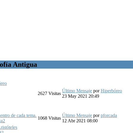
sofía Antigua
óreo
Último Mensaje
por
Hiperbóreo
2627
Visitas
23 May 2021 20:49
entro de cada tema.
Último Mensaje
por
pforcada
1068
Visitas
ga2
12 Abr 2021 08:00
ristóteles
92