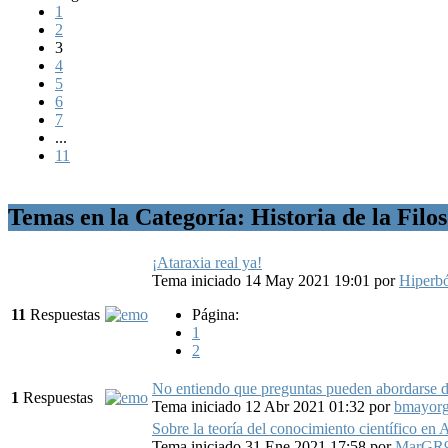
1
2
3
4
5
6
7
...
11
Temas en la Categoría: Historia de la Filo
¡Ataraxia real ya!
Tema iniciado 14 May 2021 19:01
por
Hiperb
11
Respuestas
Página:
1
2
No entiendo que preguntas pueden abordarse d
1
Respuestas
Tema iniciado 12 Abr 2021 01:32
por
bmayor
Sobre la teoría del conocimiento científico en A
Tema iniciado 31 Ene 2021 17:58
por
MarGR