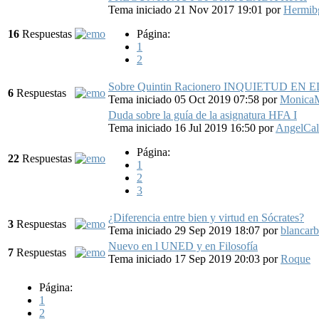
Tema iniciado 21 Nov 2017 19:01
por
Hermib
16
Respuestas
Página:
1
2
Sobre Quintin Racionero INQUIETUD EN 
6
Respuestas
Tema iniciado 05 Oct 2019 07:58
por
Monica
Duda sobre la guía de la asignatura HFA I
Tema iniciado 16 Jul 2019 16:50
por
AngelCa
Página:
22
Respuestas
1
2
3
¿Diferencia entre bien y virtud en Sócrates?
3
Respuestas
Tema iniciado 29 Sep 2019 18:07
por
blancar
Nuevo en l UNED y en Filosofía
7
Respuestas
Tema iniciado 17 Sep 2019 20:03
por
Roque
Página:
1
2