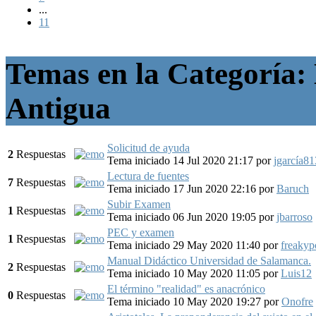
...
11
Temas en la Categoría: H
Antigua
Solicitud de ayuda
2
Respuestas
Tema iniciado 14 Jul 2020 21:17
por
jgarcía8
Lectura de fuentes
7
Respuestas
Tema iniciado 17 Jun 2020 22:16
por
Baruch
Subir Examen
1
Respuestas
Tema iniciado 06 Jun 2020 19:05
por
jbarroso
PEC y examen
1
Respuestas
Tema iniciado 29 May 2020 11:40
por
freaky
Manual Didáctico Universidad de Salamanca.
2
Respuestas
Tema iniciado 10 May 2020 11:05
por
Luis12
El término "realidad" es anacrónico
0
Respuestas
Tema iniciado 10 May 2020 19:27
por
Onofre