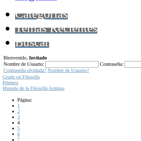
Categorías
Temas Recientes
Buscar
Bienvenido,
Invitado
Nombre de Usuario:
Contraseña:
Contraseña olvidada?
Nombre de Usuario?
Grado en Filosofía
Primero
Historia de la Filosofía Antigua
Página:
1
2
3
4
5
6
7