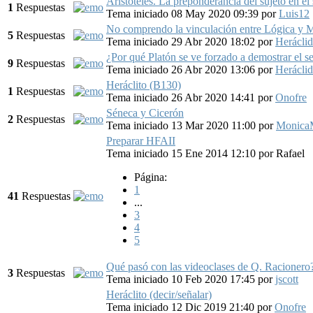
Aristoteles. La preponderancia del sujeto en el 
1
Respuestas
Tema iniciado 08 May 2020 09:39
por
Luis12
No comprendo la vinculación entre Lógica y Met
5
Respuestas
Tema iniciado 29 Abr 2020 18:02
por
Herácli
¿Por qué Platón se ve forzado a demostrar el se
9
Respuestas
Tema iniciado 26 Abr 2020 13:06
por
Herácli
Heráclito (B130)
1
Respuestas
Tema iniciado 26 Abr 2020 14:41
por
Onofre
Séneca y Cicerón
2
Respuestas
Tema iniciado 13 Mar 2020 11:00
por
Monic
Preparar HFAII
Tema iniciado 15 Ene 2014 12:10
por
Rafael
Página:
1
41
Respuestas
...
3
4
5
Qué pasó con las videoclases de Q. Racionero
3
Respuestas
Tema iniciado 10 Feb 2020 17:45
por
jscott
Heráclito (decir/señalar)
Tema iniciado 12 Dic 2019 21:40
por
Onofre