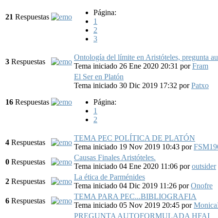
Página:
21
Respuestas
1
2
3
Ontología del límite en Aristóteles, pregunta 
3
Respuestas
Tema iniciado 26 Ene 2020 20:31
por
Fram
El Ser en Platón
Tema iniciado 30 Dic 2019 17:32
por
Patxo
16
Respuestas
Página:
1
2
TEMA PEC POLÍTICA DE PLATÓN
4
Respuestas
Tema iniciado 19 Nov 2019 10:43
por
FSM19
Causas Finales Aristóteles.
0
Respuestas
Tema iniciado 04 Ene 2020 11:06
por
outsider
La ética de Parménides
2
Respuestas
Tema iniciado 04 Dic 2019 11:26
por
Onofre
TEMA PARA PEC...BIBLIOGRAFIA
6
Respuestas
Tema iniciado 05 Nov 2019 20:45
por
Monic
PREGUNTA AUTOFORMULADA HFAI