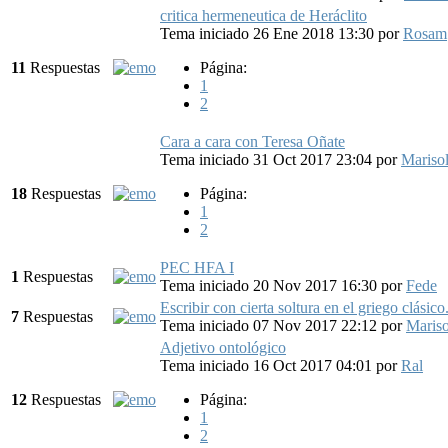
critica hermeneutica de Heráclito
Tema iniciado 26 Ene 2018 13:30
por
Rosam
11
Respuestas
Página:
1
2
Cara a cara con Teresa Oñate
Tema iniciado 31 Oct 2017 23:04
por
Mariso
18
Respuestas
Página:
1
2
PEC HFA I
1
Respuestas
Tema iniciado 20 Nov 2017 16:30
por
Fede
Escribir con cierta soltura en el griego clásico
7
Respuestas
Tema iniciado 07 Nov 2017 22:12
por
Mariso
Adjetivo ontológico
Tema iniciado 16 Oct 2017 04:01
por
Ral
12
Respuestas
Página:
1
2