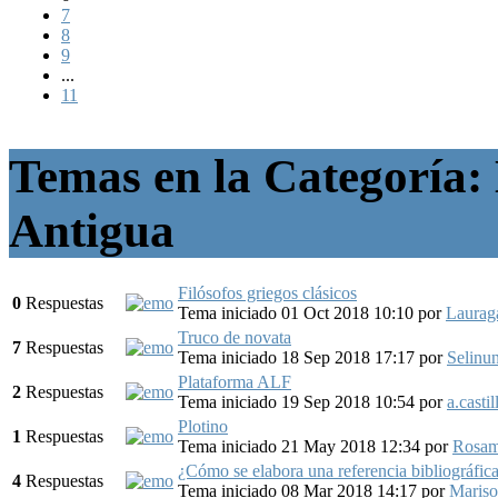
7
8
9
...
11
Temas en la Categoría: H
Antigua
Filósofos griegos clásicos
0
Respuestas
Tema iniciado 01 Oct 2018 10:10
por
Laurag
Truco de novata
7
Respuestas
Tema iniciado 18 Sep 2018 17:17
por
Selinun
Plataforma ALF
2
Respuestas
Tema iniciado 19 Sep 2018 10:54
por
a.castil
Plotino
1
Respuestas
Tema iniciado 21 May 2018 12:34
por
Rosa
¿Cómo se elabora una referencia bibliográfic
4
Respuestas
Tema iniciado 08 Mar 2018 14:17
por
Mariso