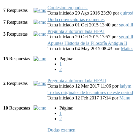
Copleston en podcast
7
Respuestas
Tema iniciado 29 Ago 2016 23:30
por
quiros
Duda convocatorias examenes
7
Respuestas
Tema iniciado 01 Oct 2015 13:40
por
sgordil
Pregunta autoformulada HFAI
3
Respuestas
Tema iniciado 29 Oct 2015 13:57
por
sgordil
Apuntes Historia de la Filosofía Antigua II
Tema iniciado 04 May 2015 08:43
por
Maitec
15
Respuestas
Página:
1
2
Pregunta autoformulada HFAII
2
Respuestas
Tema iniciado 12 Mar 2017 11:06
por
ladym
Textos originales de los autores de este perio
Tema iniciado 12 Feb 2017 17:14
por
Manu_
10
Respuestas
Página:
1
2
Dudas examen