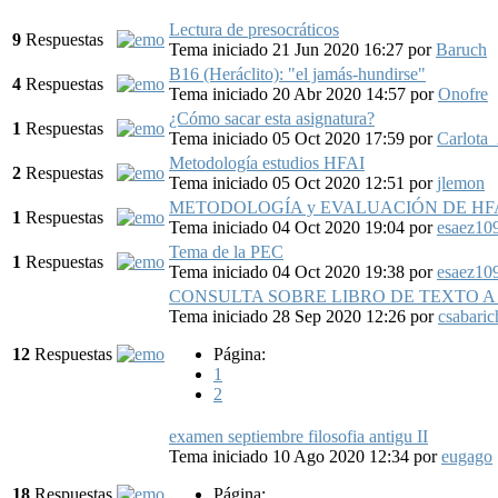
Lectura de presocráticos
9
Respuestas
Tema iniciado 21 Jun 2020 16:27
por
Baruch
B16 (Heráclito): "el jamás-hundirse"
4
Respuestas
Tema iniciado 20 Abr 2020 14:57
por
Onofre
¿Cómo sacar esta asignatura?
1
Respuestas
Tema iniciado 05 Oct 2020 17:59
por
Carlota
Metodología estudios HFAI
2
Respuestas
Tema iniciado 05 Oct 2020 12:51
por
jlemon
METODOLOGÍA y EVALUACIÓN DE HFA
1
Respuestas
Tema iniciado 04 Oct 2020 19:04
por
esaez10
Tema de la PEC
1
Respuestas
Tema iniciado 04 Oct 2020 19:38
por
esaez10
CONSULTA SOBRE LIBRO DE TEXTO 
Tema iniciado 28 Sep 2020 12:26
por
csabaric
12
Respuestas
Página:
1
2
examen septiembre filosofia antigu II
Tema iniciado 10 Ago 2020 12:34
por
eugago
18
Respuestas
Página: