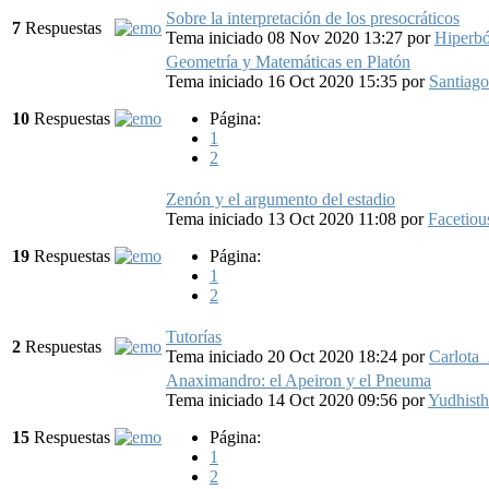
Sobre la interpretación de los presocráticos
7
Respuestas
Tema iniciado 08 Nov 2020 13:27
por
Hiperb
Geometría y Matemáticas en Platón
Tema iniciado 16 Oct 2020 15:35
por
Santiag
10
Respuestas
Página:
1
2
Zenón y el argumento del estadio
Tema iniciado 13 Oct 2020 11:08
por
Facetiou
19
Respuestas
Página:
1
2
Tutorías
2
Respuestas
Tema iniciado 20 Oct 2020 18:24
por
Carlota
Anaximandro: el Apeiron y el Pneuma
Tema iniciado 14 Oct 2020 09:56
por
Yudhisth
15
Respuestas
Página:
1
2