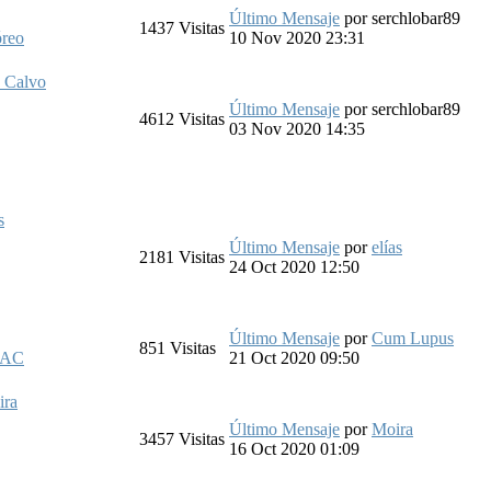
Último Mensaje
por
serchlobar89
1437
Visitas
óreo
10 Nov 2020 23:31
o Calvo
Último Mensaje
por
serchlobar89
4612
Visitas
03 Nov 2020 14:35
s
Último Mensaje
por
elías
2181
Visitas
24 Oct 2020 12:50
Último Mensaje
por
Cum Lupus
851
Visitas
_AC
21 Oct 2020 09:50
ira
Último Mensaje
por
Moira
3457
Visitas
16 Oct 2020 01:09