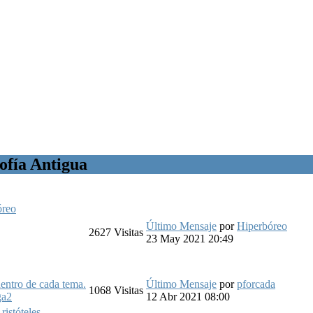
sofía Antigua
óreo
Último Mensaje
por
Hiperbóreo
2627
Visitas
23 May 2021 20:49
entro de cada tema.
Último Mensaje
por
pforcada
1068
Visitas
ga2
12 Abr 2021 08:00
ristóteles