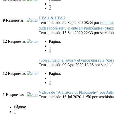
1
2
HFA 1 & HFA 2
9
Respuestas
Tema iniciado 22 Sep 2020 08:34
por
dmunta
dudas sobre ser y el ente en Parménides (Marz
Tema iniciado 15 Sep 2020 22:33
por
serchlob
12
Respuestas
Página:
1
2
¿Son el hielo, el agua y el vapor una sola "cosa
Tema iniciado 09 Ago 2020 13:36
por
serchlo
12
Respuestas
Página:
1
2
Vídeos de "A History of Philosophy" por Arth
1
Respuestas
Tema iniciado 16 Jul 2020 11:50
por
serchloba
Página:
1