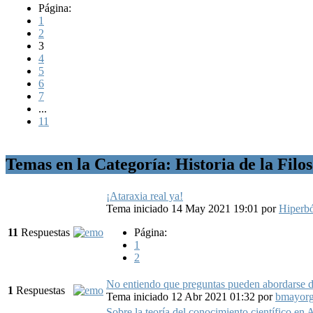
Página:
1
2
3
4
5
6
7
...
11
Temas en la Categoría: Historia de la Filo
¡Ataraxia real ya!
Tema iniciado 14 May 2021 19:01
por
Hiperb
11
Respuestas
Página:
1
2
No entiendo que preguntas pueden abordarse d
1
Respuestas
Tema iniciado 12 Abr 2021 01:32
por
bmayor
Sobre la teoría del conocimiento científico en A