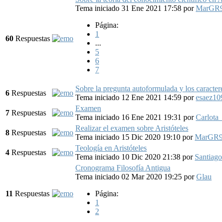
Tema iniciado 31 Ene 2021 17:58
por
MarGR
Página:
1
60
Respuestas
...
5
6
7
Sobre la pregunta autoformulada y los caracter
6
Respuestas
Tema iniciado 12 Ene 2021 14:59
por
esaez10
Examen
7
Respuestas
Tema iniciado 16 Ene 2021 19:31
por
Carlot
Realizar el examen sobre Aristóteles
8
Respuestas
Tema iniciado 15 Dic 2020 19:10
por
MarGR
Teología en Aristóteles
4
Respuestas
Tema iniciado 10 Dic 2020 21:38
por
Santiag
Cronograma Filosofía Antigua
Tema iniciado 02 Mar 2020 19:25
por
Glau
11
Respuestas
Página:
1
2