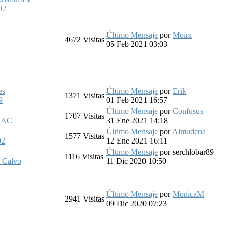
92
Último Mensaje
por
Moira
4672
Visitas
05 Feb 2021 03:03
es
Último Mensaje
por
Erik
1371
Visitas
9
01 Feb 2021 16:57
Último Mensaje
por
Confusus
1707
Visitas
a_AC
31 Ene 2021 14:18
Último Mensaje
por
Almudena
1577
Visitas
92
12 Ene 2021 16:11
Último Mensaje
por
serchlobar89
1116
Visitas
o Calvo
11 Dic 2020 10:50
Último Mensaje
por
MonicaM
2941
Visitas
09 Dic 2020 07:23