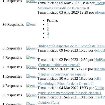
1
Respuestas
Tema iniciado 05 May 2023 13:34
por
Rodri
Materiales Filosofía de la ciencia II
Tema iniciado 03 Ago 2020 12:29
por
rdome
Página:
36
Respuestas
1
2
3
4
Bibliografía Aspectos de la Filosofía de la P
0
Respuestas
Tema iniciado 09 Feb 2023 15:28
por
delpoz
.
4
Respuestas
Tema iniciado 02 Feb 2023 12:59
por
HoliS
¿Potestad teórica en ciencia?
2
Respuestas
Tema iniciado 26 Oct 2015 12:08
por
dudainc
"Higher Superstition" en español
1
Respuestas
Tema iniciado 30 Abr 2022 18:20
por
RBP
Metodología Filosofía de la Ciencia II
4
Respuestas
Tema iniciado 04 Mar 2022 13:33
por
Nihilo
ayuda sobre metodologia filosofia ciencia 1
0
Respuestas
Tema iniciado 21 Sep 2021 10:16
por
Jose19
Opinión FCII?
1
Respuestas