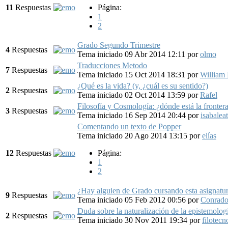
11
Respuestas
Página:
1
2
Grado Segundo Trimestre
4
Respuestas
Tema iniciado 09 Abr 2014 12:11
por
olmo
Traducciones Metodo
7
Respuestas
Tema iniciado 15 Oct 2014 18:31
por
William 
¿Qué es la vida? (y, ¿cuál es su sentido?)
2
Respuestas
Tema iniciado 02 Oct 2014 13:59
por
Rafel
Filosofía y Cosmología: ¿dónde está la fronter
3
Respuestas
Tema iniciado 16 Sep 2014 20:44
por
isabalea
Comentando un texto de Popper
Tema iniciado 20 Ago 2014 13:15
por
elías
12
Respuestas
Página:
1
2
¿Hay alguien de Grado cursando esta asignatu
9
Respuestas
Tema iniciado 05 Feb 2012 00:56
por
Conrad
Duda sobre la naturalización de la epistemolog
2
Respuestas
Tema iniciado 30 Nov 2011 19:34
por
filotecn