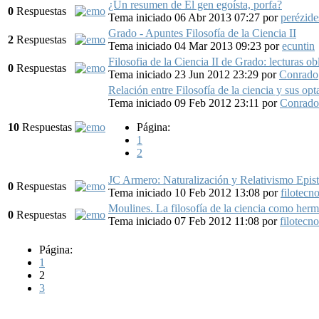
¿Un resumen de El gen egoísta, porfa?
0
Respuestas
Tema iniciado 06 Abr 2013 07:27
por
perézide
Grado - Apuntes Filosofía de la Ciencia II
2
Respuestas
Tema iniciado 04 Mar 2013 09:23
por
ecuntin
Filosofia de la Ciencia II de Grado: lecturas ob
0
Respuestas
Tema iniciado 23 Jun 2012 23:29
por
Conrado
Relación entre Filosofía de la ciencia y sus opt
Tema iniciado 09 Feb 2012 23:11
por
Conrado
10
Respuestas
Página:
1
2
JC Armero: Naturalización y Relativismo Epis
0
Respuestas
Tema iniciado 10 Feb 2012 13:08
por
filotecn
Moulines. La filosofía de la ciencia como her
0
Respuestas
Tema iniciado 07 Feb 2012 11:08
por
filotecn
Página:
1
2
3