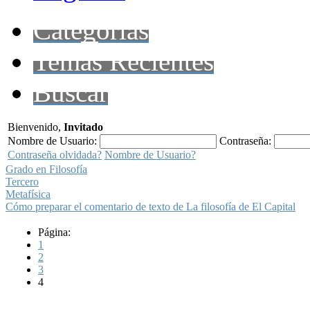
Categorías
Temas Recientes
Buscar
Bienvenido,
Invitado
Nombre de Usuario:
Contraseña:
Contraseña olvidada?
Nombre de Usuario?
Grado en Filosofía
Tercero
Metafísica
Cómo preparar el comentario de texto de La filosofía de El Capital
Página:
1
2
3
4