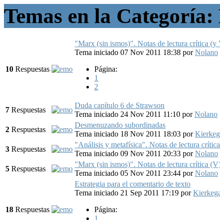
Temas en la Categoría: 
"Marx (sin ismos)". Notas de lectura crítica (y
Tema iniciado 07 Nov 2011 18:38
por
Nolano
10
Respuestas
Página:
1
2
Duda capítulo 6 de Strawson
7
Respuestas
Tema iniciado 24 Nov 2011 11:10
por
Nolano
Desmenuzando subordinadas
2
Respuestas
Tema iniciado 18 Nov 2011 18:03
por
Kierkeg
"Análisis y metafísica". Notas de lectura crítica
3
Respuestas
Tema iniciado 09 Nov 2011 20:33
por
Nolano
"Marx (sin ismos)". Notas de lectura crítica (V
5
Respuestas
Tema iniciado 05 Nov 2011 23:44
por
Nolano
Estrategia para el comentario de texto
Tema iniciado 21 Sep 2011 17:19
por
Kierkeg
18
Respuestas
Página:
1