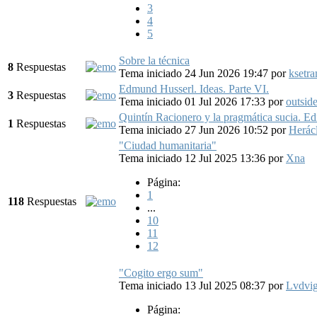
3
4
5
Sobre la técnica
8
Respuestas
Tema iniciado 24 Jun 2026 19:47
por
ksetr
Edmund Husserl. Ideas. Parte VI.
3
Respuestas
Tema iniciado 01 Jul 2026 17:33
por
outside
Quintín Racionero y la pragmática sucia. Edi
1
Respuestas
Tema iniciado 27 Jun 2026 10:52
por
Herác
"Ciudad humanitaria"
Tema iniciado 12 Jul 2025 13:36
por
Xna
Página:
1
118
Respuestas
...
10
11
12
"Cogito ergo sum"
Tema iniciado 13 Jul 2025 08:37
por
Lvdvi
Página: