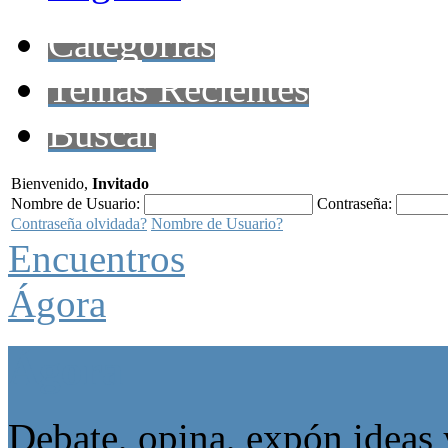
Categorías
Temas Recientes
Buscar
Bienvenido,
Invitado
Nombre de Usuario:
Contraseña:
Contraseña olvidada?
Nombre de Usuario?
Encuentros
Ágora
Ágora
Debate, opina, expón ideas 