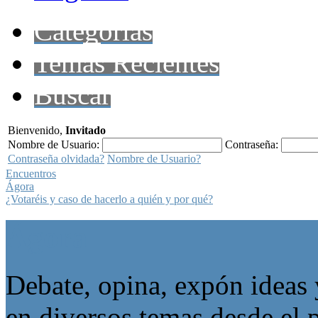
Categorías
Temas Recientes
Buscar
Bienvenido,
Invitado
Nombre de Usuario:
Contraseña:
Contraseña olvidada?
Nombre de Usuario?
Encuentros
Ágora
¿Votaréis y caso de hacerlo a quién y por qué?
Ágora
Debate, opina, expón ideas 
en diversos temas desde el p