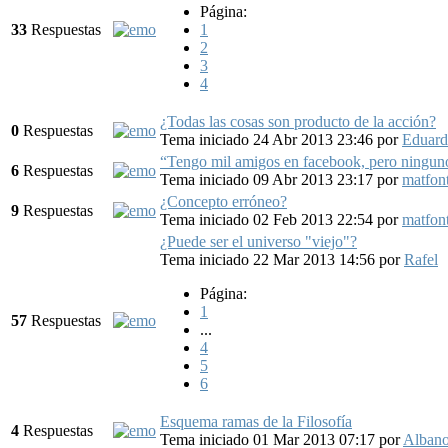
Página:
33
Respuestas
1
2
3
4
¿Todas las cosas son producto de la acción?
0
Respuestas
Tema iniciado 24 Abr 2013 23:46
por
Eduard
“Tengo mil amigos en facebook, pero ninguno
6
Respuestas
Tema iniciado 09 Abr 2013 23:17
por
matfon
¿Concepto erróneo?
9
Respuestas
Tema iniciado 02 Feb 2013 22:54
por
matfon
¿Puede ser el universo "viejo"?
Tema iniciado 22 Mar 2013 14:56
por
Rafel
Página:
1
57
Respuestas
...
4
5
6
Esquema ramas de la Filosofía
4
Respuestas
Tema iniciado 01 Mar 2013 07:17
por
Alban