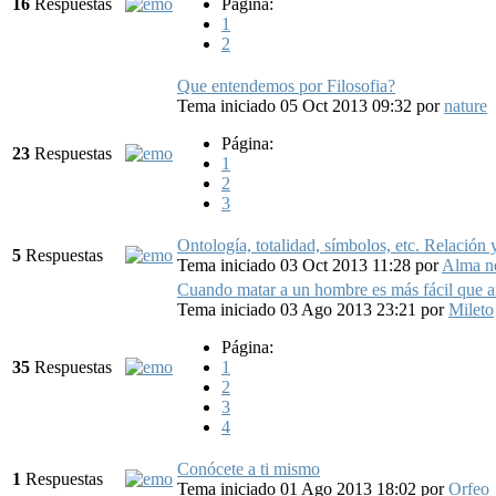
16
Respuestas
Página:
1
2
Que entendemos por Filosofia?
Tema iniciado 05 Oct 2013 09:32
por
nature
Página:
23
Respuestas
1
2
3
Ontología, totalidad, símbolos, etc. Relación 
5
Respuestas
Tema iniciado 03 Oct 2013 11:28
por
Alma n
Cuando matar a un hombre es más fácil que 
Tema iniciado 03 Ago 2013 23:21
por
Mileto
Página:
35
Respuestas
1
2
3
4
Conócete a ti mismo
1
Respuestas
Tema iniciado 01 Ago 2013 18:02
por
Orfeo