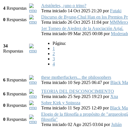
Aristóteles, ¿uno o trino?
4
Respuestas
Tema iniciado 14 Oct 2025 21:20
por
Futaki
Discurso de Byung-Chul Han en los Premios Pri
0
Respuestas
Tema iniciado 26 Oct 2025 11:04
por
MMMerce
1er Torneo de Ajedrez de la Asociación Arjaí.
Tema iniciado 09 Mar 2025 00:08
por
Moderado
Página:
34
1
Respuestas
2
3
4
these motherfuckers... the philosophers
6
Respuestas
Tema iniciado 10 Sep 2025 06:47
por
Black Ma
TEORIA DEL DESCONOCIMIENTO
6
Respuestas
Tema iniciado 25 Sep 2025 19:23
por
Xna
Sobre Kirk y Spinoza
0
Respuestas
Tema iniciado 11 Sep 2025 12:49
por
Black Ma
Elogio de la filosofía a propósito de "arqueología
0
Respuestas
filosofía"
Tema iniciado 02 Ago 2025 03:04
por
Julián