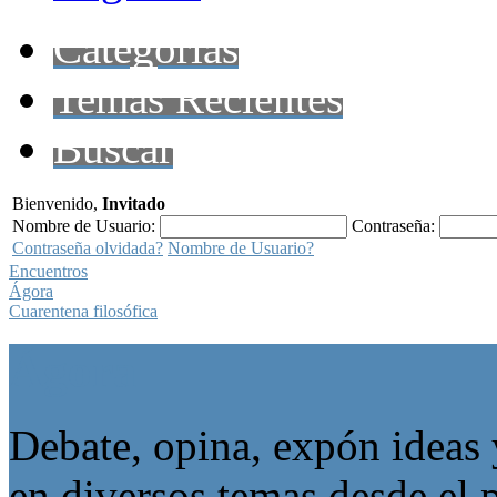
Categorías
Temas Recientes
Buscar
Bienvenido,
Invitado
Nombre de Usuario:
Contraseña:
Contraseña olvidada?
Nombre de Usuario?
Encuentros
Ágora
Cuarentena filosófica
Ágora
Debate, opina, expón ideas 
en diversos temas desde el p