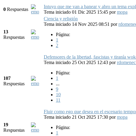
Intuyo que me van a banear y abro un tema exp
0
Respuestas
Tema iniciado 01 Dic 2025 15:45
por
mopa
Ciencia y religión
Tema iniciado 14 Nov 2025 08:51
por
rdomene
13
Página:
Respuestas
1
2
Defensores de la libertad, fascistas y tiranía wok
Tema iniciado 25 Oct 2025 12:43
por
rdomenec
Página:
107
1
Respuestas
...
9
10
11
Fluir como ego que desea en el escenario tempo
Tema iniciado 21 Oct 2025 17:30
por
mopa
19
Página:
Respuestas
1