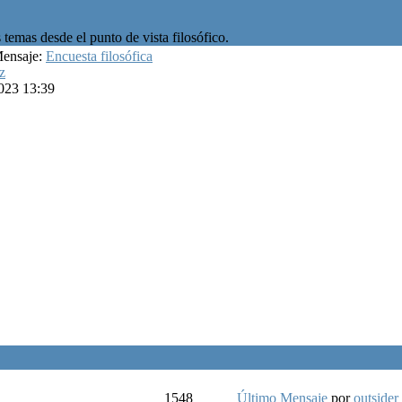
temas desde el punto de vista filosófico.
Mensaje:
Encuesta filosófica
z
023 13:39
1548
Último Mensaje
por
outsider