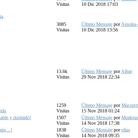
Visitas
10 Dic 2018 17:03
ia
3085
Último Mensaje
por
Anuska-
Visitas
10 Dic 2018 13:56
13.6k
Último Mensaje
por
Albar
Visitas
29 Nov 2018 22:34
1259
Último Mensaje
por
Macure
nda
Visitas
15 Nov 2018 01:24
iable y dormido!
1507
Último Mensaje
por
Moderad
Visitas
14 Nov 2018 17:38
ún ...!
1838
Último Mensaje
por
elías
Visitas
14 Nov 2018 09:35