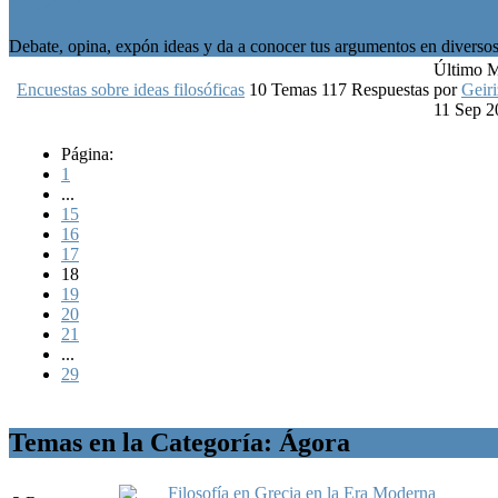
Debate, opina, expón ideas y da a conocer tus argumentos en diversos 
Último 
Encuestas sobre ideas filosóficas
10
Temas
117
Respuestas
por
Geiri
11 Sep 2
Página:
1
...
15
16
17
18
19
20
21
...
29
Temas en la Categoría: Ágora
Filosofía en Grecia en la Era Moderna