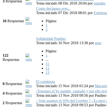
3
Respuestas
Tema iniciado 08 Dic 2018 20:04
por
outsider
Como decíamos ayer...
Tema iniciado 07 Dic 2018 08:01
por
Entelequ
16
Respuestas
Página:
1
2
Solidaridad Paulino
Tema iniciado 16 Nov 2018 13:38
por
agar
Página:
122
1
Respuestas
...
11
12
13
El comienzo
0
Respuestas
Tema iniciado 15 Nov 2018 01:24
por
Macure
¡Tenemos el Yo partido, castrado y por ello inv
4
Respuestas
Tema iniciado 13 Nov 2018 09:56
por
Paulino
¿ Solo usamos el 10% del Cerebro ? ¡ Es peor a
2
Respuestas
Tema iniciado 13 Nov 2018 09:53
por
Paulino