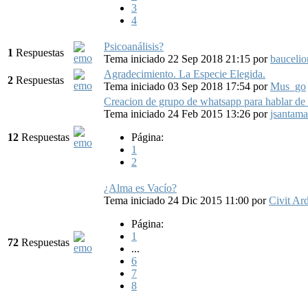
3
4
Psicoanálisis?
1
Respuestas
Tema iniciado 22 Sep 2018 21:15
por
baucelio
Agradecimiento. La Especie Elegida.
2
Respuestas
Tema iniciado 03 Sep 2018 17:54
por
Mus_go
Creacion de grupo de whatsapp para hablar de 
Tema iniciado 24 Feb 2015 13:26
por
jsantam
12
Respuestas
Página:
1
2
¿Alma es Vacío?
Tema iniciado 24 Dic 2015 11:00
por
Civit Ar
Página:
1
72
Respuestas
...
6
7
8