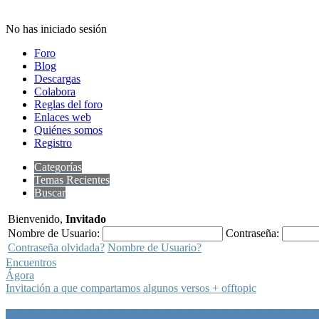
No has iniciado sesión
Foro
Blog
Descargas
Colabora
Reglas del foro
Enlaces web
Quiénes somos
Registro
Categorías
Temas Recientes
Buscar
Bienvenido,
Invitado
Nombre de Usuario:
Contraseña:
Contraseña olvidada?
Nombre de Usuario?
Encuentros
Ágora
Invitación a que compartamos algunos versos + offtopic
Ágora