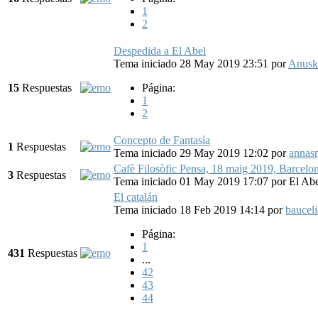
1
2
Despedida a El Abel
Tema iniciado 28 May 2019 23:51
por
Anusk
15
Respuestas
Página:
1
2
Concepto de Fantasía
1
Respuestas
Tema iniciado 29 May 2019 12:02
por
annas
Cafè Filosòfic Pensa, 18 maig 2019, Barcelona
3
Respuestas
Tema iniciado 01 May 2019 17:07
por
El Ab
El catalán
Tema iniciado 18 Feb 2019 14:14
por
baucel
Página:
1
431
Respuestas
...
42
43
44