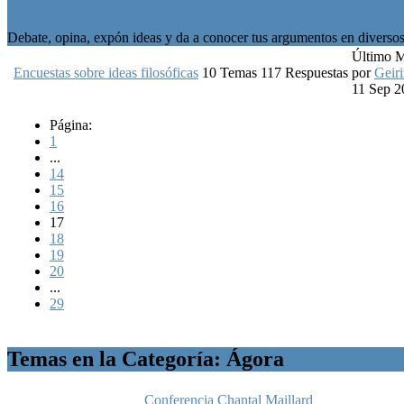
Debate, opina, expón ideas y da a conocer tus argumentos en diversos 
Último 
Encuestas sobre ideas filosóficas
10
Temas
117
Respuestas
por
Geiri
11 Sep 2
Página:
1
...
14
15
16
17
18
19
20
...
29
Temas en la Categoría: Ágora
Conferencia Chantal Maillard