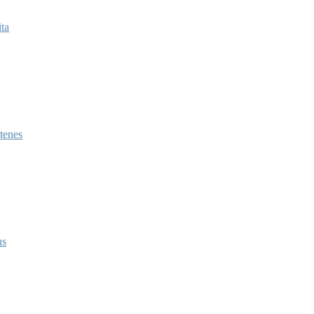
ita
tenes
us