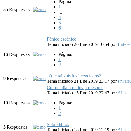
Página:
1
55
Respuestas
...
4
5
6
Pánico escénico
Tema iniciado 20 Ene 2019 10:54
por
Entele
16
Respuestas
Página:
1
2
¿Qué tal vais los licenciados?
9
Respuestas
Tema iniciado 21 Ene 2019 23:17
por
srwari
Cómo lidiar con los profesores
Tema iniciado 15 Ene 2019 22:47
por
Alma
10
Respuestas
Página:
1
2
Sobre libros
3
Respuestas
Tema iniciado 18 Ene 2019 12:19
por
Alma