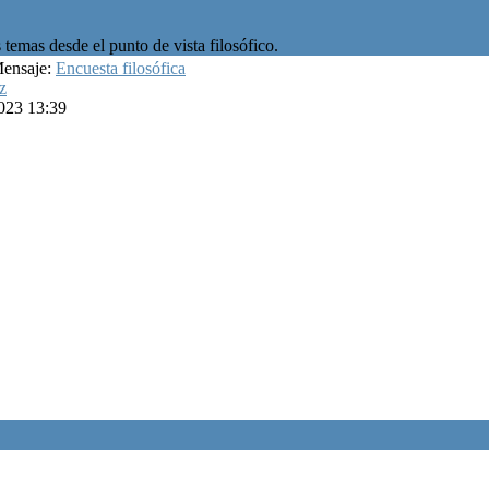
temas desde el punto de vista filosófico.
Mensaje:
Encuesta filosófica
z
023 13:39