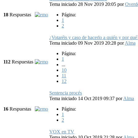
Tema iniciado 28 Nov 2019 20:05
por
Overde
18
Respuestas
Página:
1
2
¿Votaréis y caso de hacerlo a quién y por qué
Tema iniciado 09 Nov 2019 20:28
por
Alma
Página:
1
112
Respuestas
...
10
11
12
Sentencia procés
Tema iniciado 14 Oct 2019 09:37
por
Alma
16
Respuestas
Página:
1
2
VOX en TV
Tema iniciado 10 Oct 2019 21:28
por
Alma