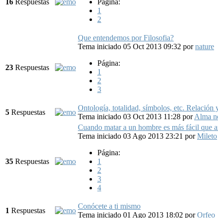
16
Respuestas
Página:
1
2
Que entendemos por Filosofia?
Tema iniciado 05 Oct 2013 09:32
por
nature
Página:
23
Respuestas
1
2
3
Ontología, totalidad, símbolos, etc. Relación 
5
Respuestas
Tema iniciado 03 Oct 2013 11:28
por
Alma n
Cuando matar a un hombre es más fácil que 
Tema iniciado 03 Ago 2013 23:21
por
Mileto
Página:
35
Respuestas
1
2
3
4
Conócete a ti mismo
1
Respuestas
Tema iniciado 01 Ago 2013 18:02
por
Orfeo