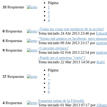
Página:
33
Respuestas
1
2
3
4
¿Todas las cosas son producto de la acción?
0
Respuestas
Tema iniciado 24 Abr 2013 23:46
por
Eduard
“Tengo mil amigos en facebook, pero ninguno
6
Respuestas
Tema iniciado 09 Abr 2013 23:17
por
matfon
¿Concepto erróneo?
9
Respuestas
Tema iniciado 02 Feb 2013 22:54
por
matfon
¿Puede ser el universo "viejo"?
Tema iniciado 22 Mar 2013 14:56
por
Rafel
Página:
1
57
Respuestas
...
4
5
6
Esquema ramas de la Filosofía
4
Respuestas
Tema iniciado 01 Mar 2013 07:17
por
Alban