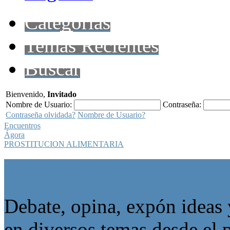
Categorías
Temas Recientes
Buscar
Bienvenido,
Invitado
Nombre de Usuario:
Contraseña:
Contraseña olvidada?
Nombre de Usuario?
Encuentros
Ágora
PROSTITUCION ALIMENTARIA
Ágora
Debate, opina, expón ideas 
en diversos temas desde el p