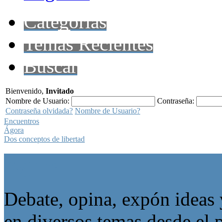
Categorías
Temas Recientes
Buscar
Bienvenido,
Invitado
Nombre de Usuario:
Contraseña:
Contraseña olvidada?
Nombre de Usuario?
Encuentros
Ágora
Dos conceptos de libertad
Ágora
Debate, opina, expón ideas 
en diversos temas desde el p