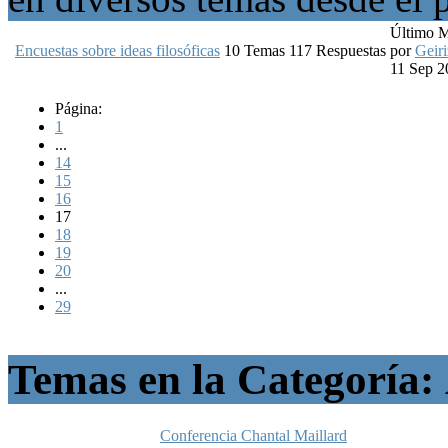
Último 
Encuestas sobre ideas filosóficas
10
Temas
117
Respuestas
por
Geiri
11 Sep 2
Página:
1
...
14
15
16
17
18
19
20
...
29
Temas en la Categoría:
Conferencia Chantal Maillard