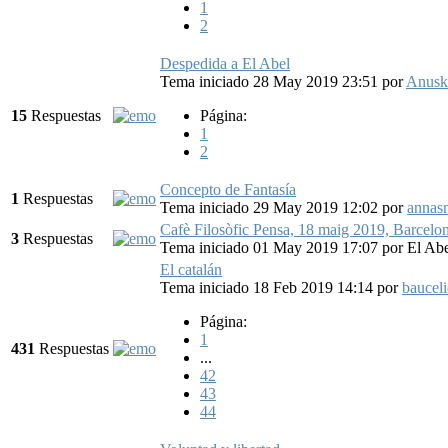
1
2
Despedida a El Abel
Tema iniciado 28 May 2019 23:51
por
Anusk
15
Respuestas
Página:
1
2
Concepto de Fantasía
1
Respuestas
Tema iniciado 29 May 2019 12:02
por
annas
Cafè Filosòfic Pensa, 18 maig 2019, Barcelona
3
Respuestas
Tema iniciado 01 May 2019 17:07
por
El Ab
El catalán
Tema iniciado 18 Feb 2019 14:14
por
baucel
Página:
1
431
Respuestas
...
42
43
44