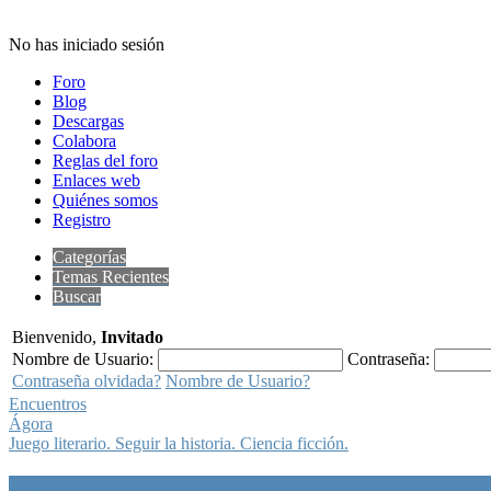
No has iniciado sesión
Foro
Blog
Descargas
Colabora
Reglas del foro
Enlaces web
Quiénes somos
Registro
Categorías
Temas Recientes
Buscar
Bienvenido,
Invitado
Nombre de Usuario:
Contraseña:
Contraseña olvidada?
Nombre de Usuario?
Encuentros
Ágora
Juego literario. Seguir la historia. Ciencia ficción.
Ágora