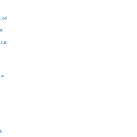
tval
am
sus
a-
ig