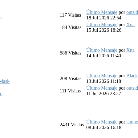
Último Mensaje
por
outsid
117
Visitas
r
18 Jul 2026 22:54
Último Mensaje
por
Xna
184
Visitas
15 Jul 2026 18:26
Último Mensaje
por
Xna
586
Visitas
14 Jul 2026 11:40
Último Mensaje
por
Black
208
Visitas
 Mask
13 Jul 2026 11:18
Último Mensaje
por
outsid
111
Visitas
r
11 Jul 2026 23:27
Último Mensaje
por
iamno
2431
Visitas
08 Jul 2026 16:18