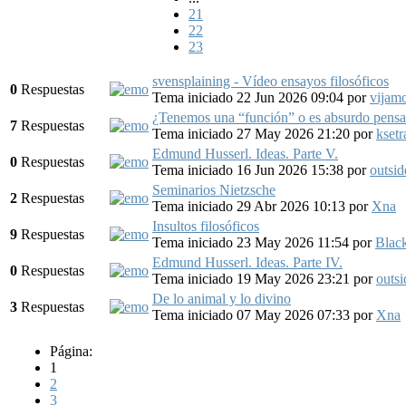
21
22
23
svensplaining - Vídeo ensayos filosóficos
0
Respuestas
Tema iniciado 22 Jun 2026 09:04
por
vijam
¿Tenemos una “función” o es absurdo pensar
7
Respuestas
Tema iniciado 27 May 2026 21:20
por
kset
Edmund Husserl. Ideas. Parte V.
0
Respuestas
Tema iniciado 16 Jun 2026 15:38
por
outsid
Seminarios Nietzsche
2
Respuestas
Tema iniciado 29 Abr 2026 10:13
por
Xna
Insultos filosóficos
9
Respuestas
Tema iniciado 23 May 2026 11:54
por
Blac
Edmund Husserl. Ideas. Parte IV.
0
Respuestas
Tema iniciado 19 May 2026 23:21
por
outsi
De lo animal y lo divino
3
Respuestas
Tema iniciado 07 May 2026 07:33
por
Xna
Página:
1
2
3