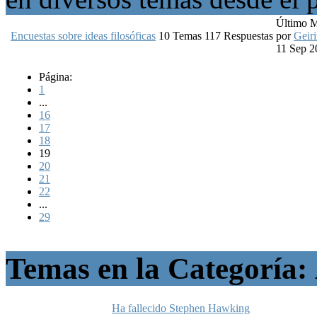
Último 
Encuestas sobre ideas filosóficas
10
Temas
117
Respuestas
por
Geiri
11 Sep 2
Página:
1
...
16
17
18
19
20
21
22
...
29
Temas en la Categoría:
Ha fallecido Stephen Hawking