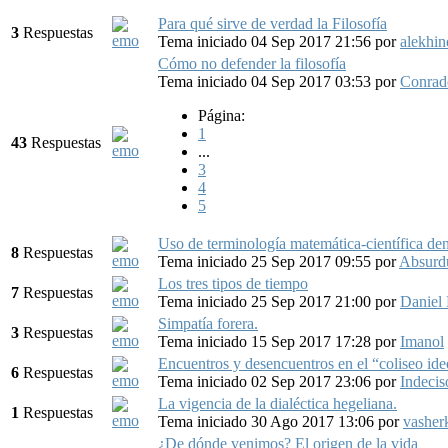
Para qué sirve de verdad la Filosofía
3
Respuestas
Tema iniciado 04 Sep 2017 21:56
por
alekhin
Cómo no defender la filosofía
Tema iniciado 04 Sep 2017 03:53
por
Conrad
Página:
1
43
Respuestas
...
3
4
5
Uso de terminología matemática-científica dent
8
Respuestas
Tema iniciado 25 Sep 2017 09:55
por
Absur
Los tres tipos de tiempo
7
Respuestas
Tema iniciado 25 Sep 2017 21:00
por
Daniel
Simpatía forera.
3
Respuestas
Tema iniciado 15 Sep 2017 17:28
por
Imanol
Encuentros y desencuentros en el “coliseo id
6
Respuestas
Tema iniciado 02 Sep 2017 23:06
por
Indecis
La vigencia de la dialéctica hegeliana.
1
Respuestas
Tema iniciado 30 Ago 2017 13:06
por
vasher
¿De dónde venimos? El origen de la vida