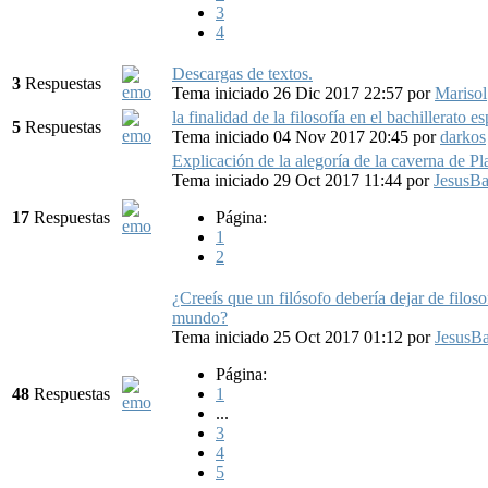
3
4
Descargas de textos.
3
Respuestas
Tema iniciado 26 Dic 2017 22:57
por
Marisol
la finalidad de la filosofía en el bachillerato e
5
Respuestas
Tema iniciado 04 Nov 2017 20:45
por
darkos
Explicación de la alegoría de la caverna de Pl
Tema iniciado 29 Oct 2017 11:44
por
JesusB
17
Respuestas
Página:
1
2
¿Creeís que un filósofo debería dejar de filoso
mundo?
Tema iniciado 25 Oct 2017 01:12
por
JesusB
Página:
48
Respuestas
1
...
3
4
5