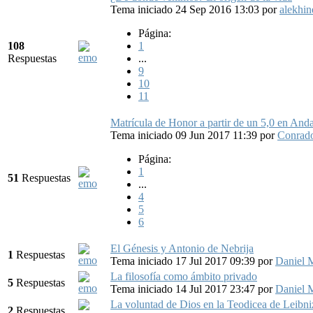
Tema iniciado 24 Sep 2016 13:03
por
alekhin
Página:
108
1
Respuestas
...
9
10
11
Matrícula de Honor a partir de un 5,0 en Anda
Tema iniciado 09 Jun 2017 11:39
por
Conrad
Página:
1
51
Respuestas
...
4
5
6
El Génesis y Antonio de Nebrija
1
Respuestas
Tema iniciado 17 Jul 2017 09:39
por
Daniel 
La filosofía como ámbito privado
5
Respuestas
Tema iniciado 14 Jul 2017 23:47
por
Daniel 
La voluntad de Dios en la Teodicea de Leibni
2
Respuestas