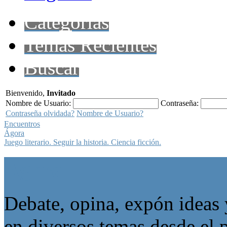
Categorías
Temas Recientes
Buscar
Bienvenido,
Invitado
Nombre de Usuario:
Contraseña:
Contraseña olvidada?
Nombre de Usuario?
Encuentros
Ágora
Juego literario. Seguir la historia. Ciencia ficción.
Ágora
Debate, opina, expón ideas 
en diversos temas desde el p