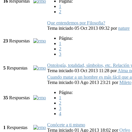
16
Respuestas
Página:
1
2
Que entendemos por Filosofia?
Tema iniciado 05 Oct 2013 09:32
por
nature
Página:
23
Respuestas
1
2
3
Ontología, totalidad, símbolos, etc. Relación 
5
Respuestas
Tema iniciado 03 Oct 2013 11:28
por
Alma n
Cuando matar a un hombre es más fácil que 
Tema iniciado 03 Ago 2013 23:21
por
Mileto
Página:
35
Respuestas
1
2
3
4
Conócete a ti mismo
1
Respuestas
Tema iniciado 01 Ago 2013 18:02
por
Orfeo