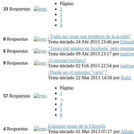
Página:
33
Respuestas
1
2
3
4
¿Todas las cosas son producto de la acción?
0
Respuestas
Tema iniciado 24 Abr 2013 23:46
por
Eduard
“Tengo mil amigos en facebook, pero ninguno
6
Respuestas
Tema iniciado 09 Abr 2013 23:17
por
matfon
¿Concepto erróneo?
9
Respuestas
Tema iniciado 02 Feb 2013 22:54
por
matfon
¿Puede ser el universo "viejo"?
Tema iniciado 22 Mar 2013 14:56
por
Rafel
Página:
1
57
Respuestas
...
4
5
6
Esquema ramas de la Filosofía
4
Respuestas
Tema iniciado 01 Mar 2013 07:17
por
Alban