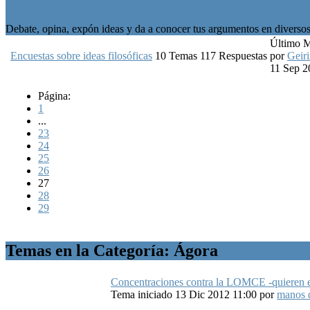
Debate, opina, expón ideas y da a conocer tus argumentos en diversos 
Último 
Encuestas sobre ideas filosóficas
10
Temas
117
Respuestas
por
Geiri
11 Sep 2
Página:
1
...
23
24
25
26
27
28
29
Temas en la Categoría: Ágora
Concentraciones contra la LOMCE -quieren el
Tema iniciado 13 Dic 2012 11:00
por
manos 