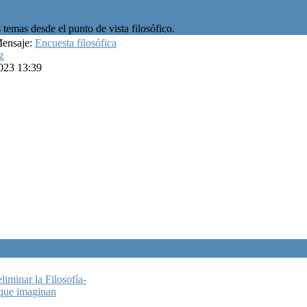
temas desde el punto de vista filosófico.
Mensaje:
Encuesta filosófica
z
023 13:39
iminar la Filosofía-
que imaginan