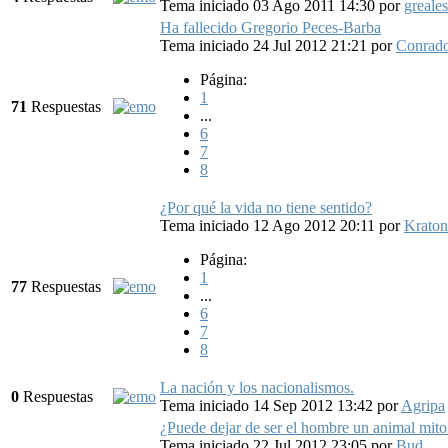
Tema iniciado 03 Ago 2011 14:30
por
greales
Ha fallecido Gregorio Peces-Barba
Tema iniciado 24 Jul 2012 21:21
por
Conrad
Página:
1
71
Respuestas
...
6
7
8
¿Por qué la vida no tiene sentido?
Tema iniciado 12 Ago 2012 20:11
por
Kraton
Página:
1
77
Respuestas
...
6
7
8
La nación y los nacionalismos.
0
Respuestas
Tema iniciado 14 Sep 2012 13:42
por
Agripa
¿Puede dejar de ser el hombre un animal mito
Tema iniciado 22 Jul 2012 23:05
por
Bud