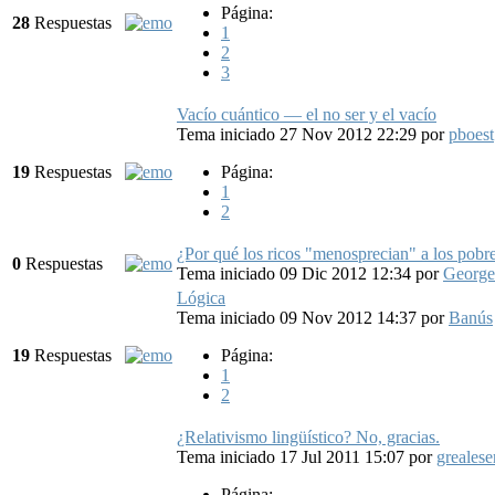
Página:
28
Respuestas
1
2
3
Vacío cuántico — el no ser y el vacío
Tema iniciado 27 Nov 2012 22:29
por
pboest
19
Respuestas
Página:
1
2
¿Por qué los ricos "menosprecian" a los pobre
0
Respuestas
Tema iniciado 09 Dic 2012 12:34
por
George
Lógica
Tema iniciado 09 Nov 2012 14:37
por
Banús
19
Respuestas
Página:
1
2
¿Relativismo lingüístico? No, gracias.
Tema iniciado 17 Jul 2011 15:07
por
grealese
Página: