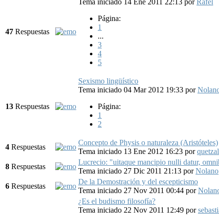
Tema iniciado 14 Ene 2011 22:13
por
Rafel
Página:
1
47
Respuestas
...
3
4
5
Sexismo lingüístico
Tema iniciado 04 Mar 2012 19:33
por
Nolan
13
Respuestas
Página:
1
2
Concepto de Physis o naturaleza (Aristóteles)
4
Respuestas
Tema iniciado 13 Ene 2012 16:23
por
quetzal
Lucrecio: "uitaque mancipio nulli datur, omn
8
Respuestas
Tema iniciado 27 Dic 2011 21:13
por
Nolano
De la Demostración y del escepticismo
6
Respuestas
Tema iniciado 27 Nov 2011 00:44
por
Nolan
¿Es el budismo filosofía?
Tema iniciado 22 Nov 2011 12:49
por
sebast