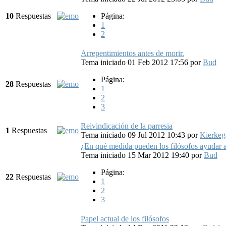
10
Respuestas
Página:
1
2
Arrepentimientos antes de morir.
Tema iniciado 01 Feb 2012 17:56
por
Bud
Página:
28
Respuestas
1
2
3
Reivindicación de la parresia
1
Respuestas
Tema iniciado 09 Jul 2012 10:43
por
Kierkeg
¿En qué medida pueden los filósofos ayudar a
Tema iniciado 15 Mar 2012 19:40
por
Bud
Página:
22
Respuestas
1
2
3
Papel actual de los filósofos