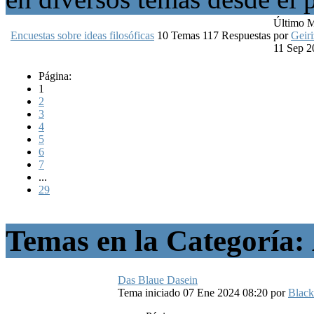
Último 
Encuestas sobre ideas filosóficas
10
Temas
117
Respuestas
por
Geiri
11 Sep 2
Página:
1
2
3
4
5
6
7
...
29
Temas en la Categoría:
Das Blaue Dasein
Tema iniciado 07 Ene 2024 08:20
por
Blac