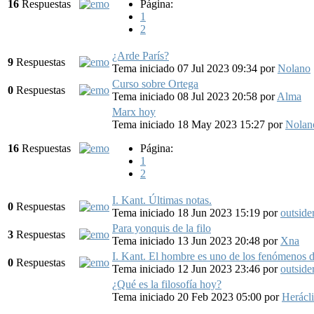
16
Respuestas
Página:
1
2
¿Arde París?
9
Respuestas
Tema iniciado 07 Jul 2023 09:34
por
Nolano
Curso sobre Ortega
0
Respuestas
Tema iniciado 08 Jul 2023 20:58
por
Alma
Marx hoy
Tema iniciado 18 May 2023 15:27
por
Nolan
16
Respuestas
Página:
1
2
I. Kant. Últimas notas.
0
Respuestas
Tema iniciado 18 Jun 2023 15:19
por
outside
Para yonquis de la filo
3
Respuestas
Tema iniciado 13 Jun 2023 20:48
por
Xna
I. Kant. El hombre es uno de los fenómenos 
0
Respuestas
Tema iniciado 12 Jun 2023 23:46
por
outside
¿Qué es la filosofía hoy?
Tema iniciado 20 Feb 2023 05:00
por
Herácl