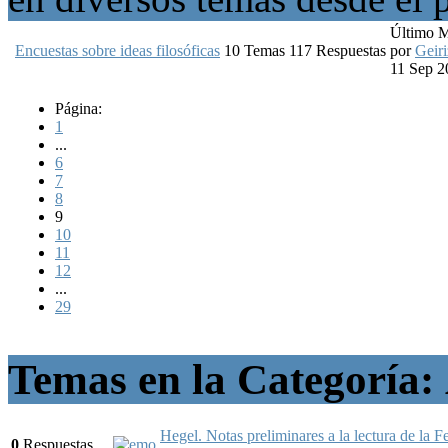
Último 
Encuestas sobre ideas filosóficas
10
Temas
117
Respuestas
por
Geiri
11 Sep 2
Página:
1
...
6
7
8
9
10
11
12
...
29
Temas en la Categoría:
Hegel. Notas preliminares a la lectura de la 
0
Respuestas