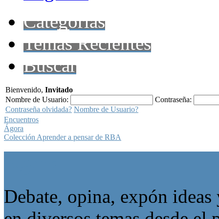
Categorías
Temas Recientes
Buscar
Bienvenido,
Invitado
Nombre de Usuario:
Contraseña:
Contraseña olvidada?
Nombre de Usuario?
Encuentros
Ágora
Colección Aprender a pensar de RBA
Ágora
Debate, opina, expón ideas 
en diversos temas desde el p