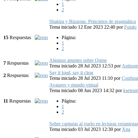
1
2
Shakira y Bizarrap. Principios de pragmática
Tema iniciado 12 Ene 2023 22:40
por
Futaki
15
Respuestas
Página:
1
2
Algunos apuntes sobre Quine
7
Respuestas
Tema iniciado 28 Jul 2023 12:53
por
Antiso
Say it loud, say it clear
2
Respuestas
Tema iniciado 28 Jul 2023 11:10
por
Confusu
Avatares y mundo virtual
Tema iniciado 08 Jun 2023 14:32
por
ksetra
11
Respuestas
Página:
1
2
Sobre capturas al vuelo en lecturas veraniegas
Tema iniciado 03 Jul 2023 12:30
por
Xna