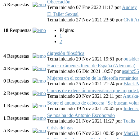
Obcecación
5
Respuestas
Tema iniciado 07 Ene 2022 11:17
por
Audrey
El Taller Sexual
Tema iniciado 27 Nov 2021 23:50
por
Civit A
18
Respuestas
Página:
1
2
digresión filosófica
4
Respuestas
Tema iniciado 29 Nov 2021 19:51
por
outsider
Hacer exámenes fuera de España (Alemania)
4
Respuestas
Tema iniciado 05 Dic 2021 10:57
por
asainz55
Mujeres en el corazón de la filosofía romántic
0
Respuestas
Tema iniciado 25 Nov 2021 21:24
por
Black 
Cursos de extensión universitaria que impart
2
Respuestas
Tema iniciado 20 Nov 2021 22:11
por
Anuska
Sobre el anuncio de cabecera "Se buscan volun
1
Respuestas
Tema iniciado 19 Nov 2021 20:45
por
Indecis
Se nos ha ido Antonio Escohotado
1
Respuestas
Tema iniciado 21 Nov 2021 11:27
por
Tualis
Crisis del gas
5
Respuestas
Tema iniciado 05 Nov 2021 00:35
por
MarGR