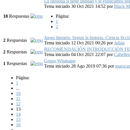
La filosofía sí tiene utilidad y le explicamos po
Tema iniciado 30 Oct 2021 14:52
por
Black M
18
Respuestas
Página:
1
2
Juego literario. Seguir la historia. Ciencia ficci
2
Respuestas
Tema iniciado 12 Oct 2021 00:26
por
Julián
RECOMENDACIÓN INTRODUCCIÓN F
2
Respuestas
Tema iniciado 04 Oct 2021 22:07
por
Cabeller
Grupo Whatsapp
1
Respuestas
Tema iniciado 28 Ago 2019 07:36
por
maroca
Página:
1
...
10
11
12
13
14
15
16
...