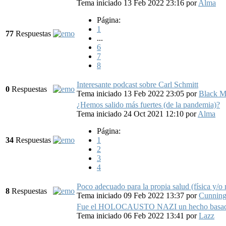
Tema iniciado 13 Feb 2022 23:16
por
Alma
Página:
1
77
Respuestas
...
6
7
8
Interesante podcast sobre Carl Schmitt
0
Respuestas
Tema iniciado 13 Feb 2022 23:05
por
Black M
¿Hemos salido más fuertes (de la pandemia)?
Tema iniciado 24 Oct 2021 12:10
por
Alma
Página:
34
Respuestas
1
2
3
4
Poco adecuado para la propia salud (física y/o 
8
Respuestas
Tema iniciado 09 Feb 2022 13:37
por
Cunnin
Fue el HOLOCAUSTO NAZI un hecho basa
Tema iniciado 06 Feb 2022 13:41
por
Lazz