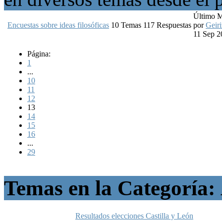
Último 
Encuestas sobre ideas filosóficas
10
Temas
117
Respuestas
por
Geiri
11 Sep 2
Página:
1
...
10
11
12
13
14
15
16
...
29
Temas en la Categoría:
Resultados elecciones Castilla y León