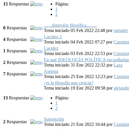
15
Respuestas
Página:
1
2
.......digresión filosófica.........
0
Respuestas
Tema iniciado 05 Feb 2022 22:48
por
outsider
Lucidez 2
4
Respuestas
Tema iniciado 04 Feb 2022 07:27
por
Cunnin
Lucidez
1
Respuestas
Tema iniciado 03 Feb 2022 22:53
por
Cunnin
En qué IDEOLOGÍA POLÍTICA encasillarí
2
Respuestas
Tema iniciado 31 Ene 2022 22:32
por
Lazz
Asepsia
7
Respuestas
Tema iniciado 25 Ene 2022 12:23
por
Cunnin
¿es la filosofía una ciencia?
Tema iniciado 19 Ene 2022 09:58
por
alejand
13
Respuestas
Página:
1
2
Suposición
2
Respuestas
Tema iniciado 21 Ene 2022 16:44
por
Cunnin