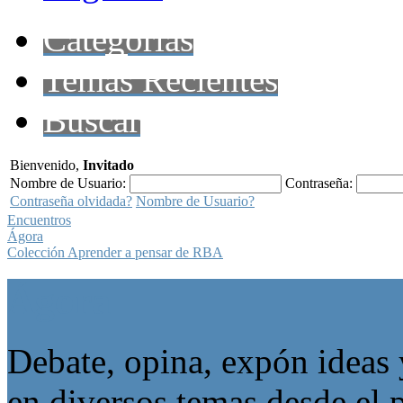
Categorías
Temas Recientes
Buscar
Bienvenido,
Invitado
Nombre de Usuario:
Contraseña:
Contraseña olvidada?
Nombre de Usuario?
Encuentros
Ágora
Colección Aprender a pensar de RBA
Ágora
Debate, opina, expón ideas 
en diversos temas desde el p