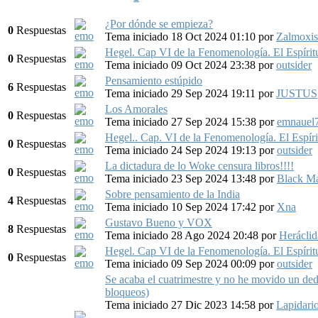
¿Por dónde se empieza?
0
Respuestas
Tema iniciado 18 Oct 2024 01:10
por
Zalmoxis
Hegel. Cap VI de la Fenomenología. El Espíritu
0
Respuestas
Tema iniciado 09 Oct 2024 23:38
por
outsider
Pensamiento estúpido
6
Respuestas
Tema iniciado 29 Sep 2024 19:11
por
JUSTUS
Los Amorales
0
Respuestas
Tema iniciado 27 Sep 2024 15:38
por
emnauel
Hegel.. Cap. VI de la Fenomenología. El Espírit
0
Respuestas
Tema iniciado 24 Sep 2024 19:13
por
outsider
La dictadura de lo Woke censura libros!!!!
0
Respuestas
Tema iniciado 23 Sep 2024 13:48
por
Black M
Sobre pensamiento de la India
4
Respuestas
Tema iniciado 10 Sep 2024 17:42
por
Xna
Gustavo Bueno y VOX
8
Respuestas
Tema iniciado 28 Ago 2024 20:48
por
Heráclid
Hegel. Cap VI de la Fenomenología. El Espíritu.
0
Respuestas
Tema iniciado 09 Sep 2024 00:09
por
outsider
Se acaba el cuatrimestre y no he movido un dedo
bloqueos)
Tema iniciado 27 Dic 2023 14:58
por
Lapidari