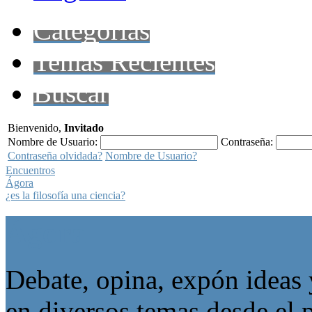
Categorías
Temas Recientes
Buscar
Bienvenido,
Invitado
Nombre de Usuario:
Contraseña:
Contraseña olvidada?
Nombre de Usuario?
Encuentros
Ágora
¿es la filosofía una ciencia?
Ágora
Debate, opina, expón ideas 
en diversos temas desde el p