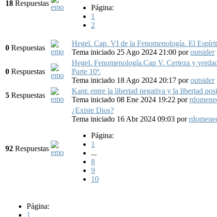
18
Respuestas
Página:
1
2
Hegel. Cap. VI de la Fenomenología. El Espíritu
0
Respuestas
Tema iniciado 25 Ago 2024 21:00
por
outsider
Hegel. Fenomenología.Cap V. Certeza y verdad
0
Respuestas
Parte 10ª.
Tema iniciado 18 Ago 2024 20:17
por
outsider
Kant: entre la libertad negativa y la libertad posi
5
Respuestas
Tema iniciado 08 Ene 2024 19:22
por
rdomene
¿Existe Dios?
Tema iniciado 16 Abr 2024 09:03
por
rdomene
Página:
1
92
Respuestas
...
8
9
10
Página:
1