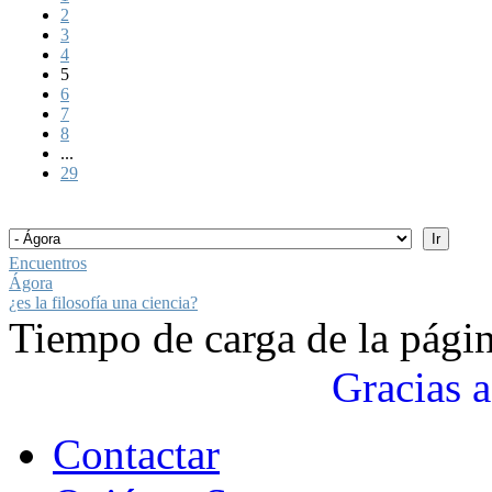
2
3
4
5
6
7
8
...
29
Encuentros
Ágora
¿es la filosofía una ciencia?
Tiempo de carga de la pági
Gracias a
Contactar