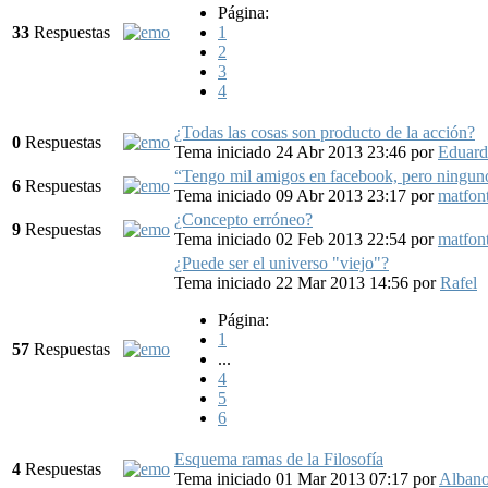
Página:
33
Respuestas
1
2
3
4
¿Todas las cosas son producto de la acción?
0
Respuestas
Tema iniciado 24 Abr 2013 23:46
por
Eduard
“Tengo mil amigos en facebook, pero ninguno
6
Respuestas
Tema iniciado 09 Abr 2013 23:17
por
matfon
¿Concepto erróneo?
9
Respuestas
Tema iniciado 02 Feb 2013 22:54
por
matfon
¿Puede ser el universo "viejo"?
Tema iniciado 22 Mar 2013 14:56
por
Rafel
Página:
1
57
Respuestas
...
4
5
6
Esquema ramas de la Filosofía
4
Respuestas
Tema iniciado 01 Mar 2013 07:17
por
Alban