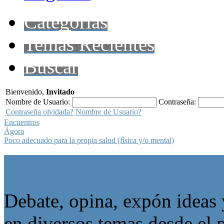
Categorías
Temas Recientes
Buscar
Bienvenido,
Invitado
Nombre de Usuario:
Contraseña:
Contraseña olvidada?
Nombre de Usuario?
Encuentros
Ágora
Poco adecuado para la propia salud (física y/o mental)
Ágora
Debate, opina, expón ideas 
en diversos temas desde el p