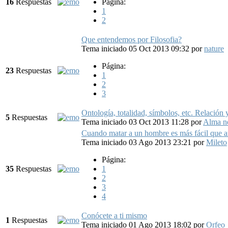
16
Respuestas
Página:
1
2
Que entendemos por Filosofia?
Tema iniciado 05 Oct 2013 09:32
por
nature
Página:
23
Respuestas
1
2
3
Ontología, totalidad, símbolos, etc. Relación 
5
Respuestas
Tema iniciado 03 Oct 2013 11:28
por
Alma n
Cuando matar a un hombre es más fácil que 
Tema iniciado 03 Ago 2013 23:21
por
Mileto
Página:
35
Respuestas
1
2
3
4
Conócete a ti mismo
1
Respuestas
Tema iniciado 01 Ago 2013 18:02
por
Orfeo