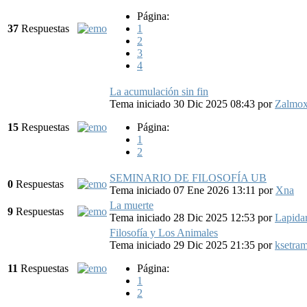
Página:
37
Respuestas
1
2
3
4
La acumulación sin fin
Tema iniciado 30 Dic 2025 08:43
por
Zalmox
15
Respuestas
Página:
1
2
SEMINARIO DE FILOSOFÍA UB
0
Respuestas
Tema iniciado 07 Ene 2026 13:11
por
Xna
La muerte
9
Respuestas
Tema iniciado 28 Dic 2025 12:53
por
Lapida
Filosofía y Los Animales
Tema iniciado 29 Dic 2025 21:35
por
ksetra
11
Respuestas
Página:
1
2