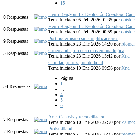
15
Henri Bergson. La Evolución Creadora. Cap. I
0
Respuestas
Tema iniciado 05 Feb 2026 01:35
por
outside
Henri Bergson. La Evolución Creadora. Cap. I
0
Respuestas
Tema iniciado 01 Feb 2026 00:59
por
outside
Postmodernismo sin simplificaciones
9
Respuestas
Tema iniciado 23 Ene 2026 14:20
por
rdome
Groenlandia, un paso más en una lógica
5
Respuestas
Tema iniciado 23 Ene 2026 13:42
por
Xna
Claridad, pureza, neutralidad
Tema iniciado 19 Ene 2026 09:56
por
Xna
Página:
1
54
Respuestas
...
4
5
6
Arte. Catarsis y reconciliación
7
Respuestas
Tema iniciado 10 Ene 2026 22:50
por
Zalmox
Probabilidad
2
Respuestas
Tema iniciado 21 Ene 2026 16:25
por
rdome