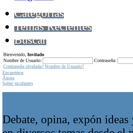
Categorías
Temas Recientes
Buscar
Bienvenido,
Invitado
Nombre de Usuario:
Contraseña:
Contraseña olvidada?
Nombre de Usuario?
Encuentros
Ágora
Sobre sicofantes
Ágora
Debate, opina, expón ideas 
en diversos temas desde el p