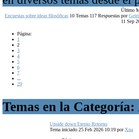
Último 
Encuestas sobre ideas filosóficas
10
Temas
117
Respuestas
por
Geiri
11 Sep 2
Página:
1
2
3
4
5
6
7
...
29
Temas en la Categoría:
Upside down Eterno Retorno
Tema iniciado 25 Feb 2026 10:19
por
Xna