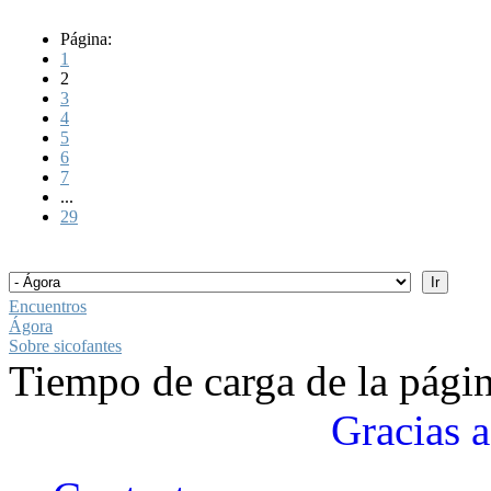
Página:
1
2
3
4
5
6
7
...
29
Encuentros
Ágora
Sobre sicofantes
Tiempo de carga de la pági
Gracias a