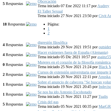
Obcecación
5
Respuestas
Tema iniciado 07 Ene 2022 11:17
por
Audrey
El Taller Sexual
Tema iniciado 27 Nov 2021 23:50
por
Civit A
18
Respuestas
Página:
1
2
digresión filosófica
4
Respuestas
Tema iniciado 29 Nov 2021 19:51
por
outsider
Hacer exámenes fuera de España (Alemania)
4
Respuestas
Tema iniciado 05 Dic 2021 10:57
por
asainz55
Mujeres en el corazón de la filosofía romántic
0
Respuestas
Tema iniciado 25 Nov 2021 21:24
por
Black 
Cursos de extensión universitaria que impart
2
Respuestas
Tema iniciado 20 Nov 2021 22:11
por
Anuska
Sobre el anuncio de cabecera "Se buscan volun
1
Respuestas
Tema iniciado 19 Nov 2021 20:45
por
Indecis
Se nos ha ido Antonio Escohotado
1
Respuestas
Tema iniciado 21 Nov 2021 11:27
por
Tualis
Crisis del gas
5
Respuestas
Tema iniciado 05 Nov 2021 00:35
por
MarGR