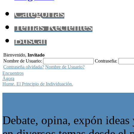
Categorías
Temas Recientes
Buscar
Bienvenido,
Invitado
Nombre de Usuario:
Contraseña:
Contraseña olvidada?
Nombre de Usuario?
Encuentros
Ágora
Hume. El Principio de Individuación.
Ágora
Debate, opina, expón ideas 
en diversos temas desde el p