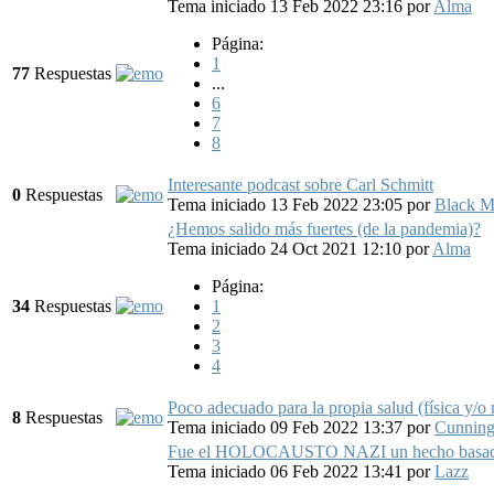
Tema iniciado 13 Feb 2022 23:16
por
Alma
Página:
1
77
Respuestas
...
6
7
8
Interesante podcast sobre Carl Schmitt
0
Respuestas
Tema iniciado 13 Feb 2022 23:05
por
Black M
¿Hemos salido más fuertes (de la pandemia)?
Tema iniciado 24 Oct 2021 12:10
por
Alma
Página:
34
Respuestas
1
2
3
4
Poco adecuado para la propia salud (física y/o 
8
Respuestas
Tema iniciado 09 Feb 2022 13:37
por
Cunnin
Fue el HOLOCAUSTO NAZI un hecho basa
Tema iniciado 06 Feb 2022 13:41
por
Lazz