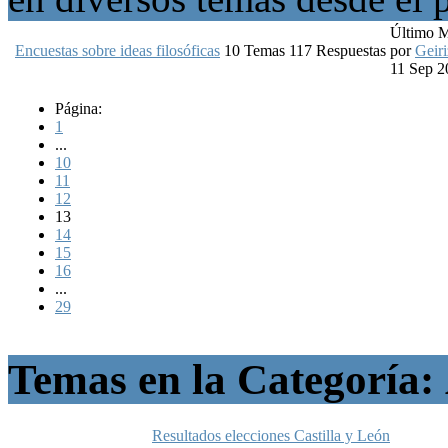
Último 
Encuestas sobre ideas filosóficas
10
Temas
117
Respuestas
por
Geiri
11 Sep 2
Página:
1
...
10
11
12
13
14
15
16
...
29
Temas en la Categoría:
Resultados elecciones Castilla y León