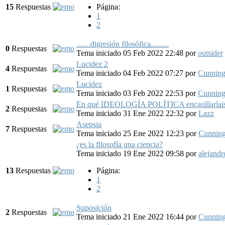
15
Respuestas
Página:
1
2
.......digresión filosófica.........
0
Respuestas
Tema iniciado 05 Feb 2022 22:48
por
outsider
Lucidez 2
4
Respuestas
Tema iniciado 04 Feb 2022 07:27
por
Cunnin
Lucidez
1
Respuestas
Tema iniciado 03 Feb 2022 22:53
por
Cunnin
En qué IDEOLOGÍA POLÍTICA encasillarí
2
Respuestas
Tema iniciado 31 Ene 2022 22:32
por
Lazz
Asepsia
7
Respuestas
Tema iniciado 25 Ene 2022 12:23
por
Cunnin
¿es la filosofía una ciencia?
Tema iniciado 19 Ene 2022 09:58
por
alejand
13
Respuestas
Página:
1
2
Suposición
2
Respuestas
Tema iniciado 21 Ene 2022 16:44
por
Cunnin