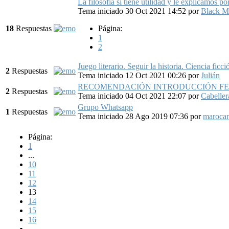
La filosofía sí tiene utilidad y le explicamos po
Tema iniciado 30 Oct 2021 14:52
por
Black M
18
Respuestas
Página:
1
2
Juego literario. Seguir la historia. Ciencia ficci
2
Respuestas
Tema iniciado 12 Oct 2021 00:26
por
Julián
RECOMENDACIÓN INTRODUCCIÓN F
2
Respuestas
Tema iniciado 04 Oct 2021 22:07
por
Cabeller
Grupo Whatsapp
1
Respuestas
Tema iniciado 28 Ago 2019 07:36
por
maroca
Página:
1
...
10
11
12
13
14
15
16
...