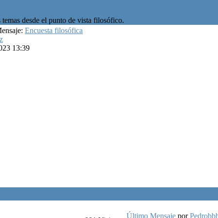
temas desde el punto de vista filosófico.
Mensaje:
Encuesta filosófica
z
023 13:39
Último Mensaje
por
Pedrobb