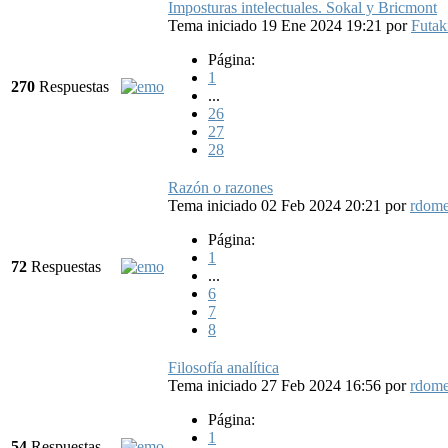
Imposturas intelectuales. Sokal y Bricmont
Tema iniciado 19 Ene 2024 19:21
por
Futak
Página:
1
270
Respuestas
...
26
27
28
Razón o razones
Tema iniciado 02 Feb 2024 20:21
por
rdom
Página:
1
72
Respuestas
...
6
7
8
Filosofía analítica
Tema iniciado 27 Feb 2024 16:56
por
rdom
Página:
1
54
Respuestas