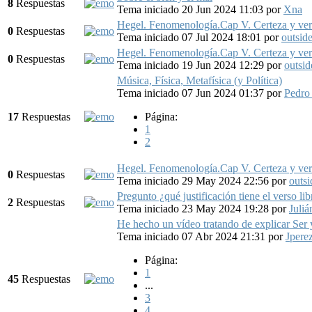
8
Respuestas
Tema iniciado 20 Jun 2024 11:03
por
Xna
Hegel. Fenomenología.Cap V. Certeza y verd
0
Respuestas
Tema iniciado 07 Jul 2024 18:01
por
outside
Hegel. Fenomenología.Cap V. Certeza y verd
0
Respuestas
Tema iniciado 19 Jun 2024 12:29
por
outsid
Música, Física, Metafísica (y Política)
Tema iniciado 07 Jun 2024 01:37
por
Pedro
17
Respuestas
Página:
1
2
Hegel. Fenomenología.Cap V. Certeza y verd
0
Respuestas
Tema iniciado 29 May 2024 22:56
por
outsi
Pregunto ¿qué justificación tiene el verso lib
2
Respuestas
Tema iniciado 23 May 2024 19:28
por
Juliá
He hecho un vídeo tratando de explicar Ser
Tema iniciado 07 Abr 2024 21:31
por
Jpere
Página:
1
45
Respuestas
...
3
4