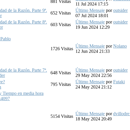
881
Visitas
11 Jul 2024 17:15
ad de la Razón. Parte 9ª.
Último Mensaje
por
outsider
652
Visitas
r
07 Jul 2024 18:01
ad de la Razón. Parte 8ª.
Último Mensaje
por
outsider
603
Visitas
er
19 Jun 2024 12:29
 Pablo
Último Mensaje
por
Nolano
1726
Visitas
12 Jun 2024 21:33
ad de la Razón. Parte 7ª.
Último Mensaje
por
outsider
648
Visitas
der
29 May 2024 22:56
re?
Último Mensaje
por
Futaki
795
Visitas
n
24 May 2024 21:12
 y Tiempo en media hora
z4097
Último Mensaje
por
dvillodre
5154
Visitas
18 May 2024 20:49