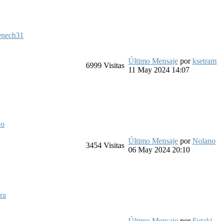
enech31
Último Mensaje
por
ksetram
6999
Visitas
11 May 2024 14:07
no
Último Mensaje
por
Nolano
3454
Visitas
06 May 2024 20:10
ra
Último Mensaje
por
Futaki