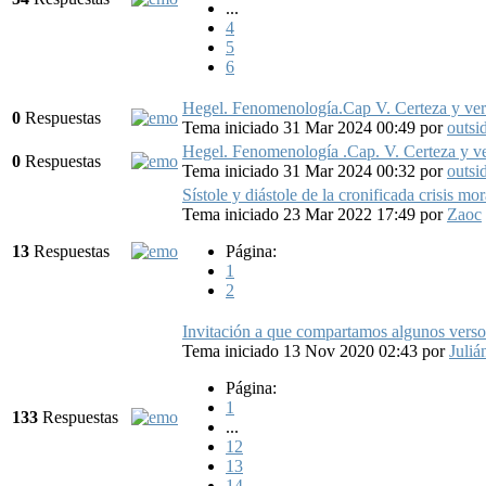
...
4
5
6
Hegel. Fenomenología.Cap V. Certeza y verd
0
Respuestas
Tema iniciado 31 Mar 2024 00:49
por
outsi
Hegel. Fenomenología .Cap. V. Certeza y ve
0
Respuestas
Tema iniciado 31 Mar 2024 00:32
por
outsi
Sístole y diástole de la cronificada crisis m
Tema iniciado 23 Mar 2022 17:49
por
Zaoc
13
Respuestas
Página:
1
2
Invitación a que compartamos algunos verso
Tema iniciado 13 Nov 2020 02:43
por
Juliá
Página:
1
133
Respuestas
...
12
13
14