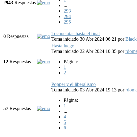
2943
Respuestas
...
293
294
295
Tocapelotas hasta el final
0
Respuestas
Tema iniciado 30 Abr 2024 06:21
por
Black
Hasta luego
Tema iniciado 22 Abr 2024 10:35
por
rdom
12
Respuestas
Página:
1
2
Popper y el liberalismo
Tema iniciado 03 Abr 2024 19:13
por
rdom
Página:
1
57
Respuestas
...
4
5
6