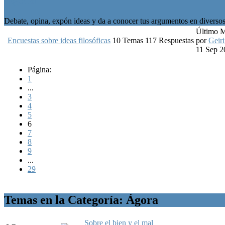
Debate, opina, expón ideas y da a conocer tus argumentos en diversos 
Último 
Encuestas sobre ideas filosóficas
10
Temas
117
Respuestas
por
Geiri
11 Sep 2
Página:
1
...
3
4
5
6
7
8
9
...
29
Temas en la Categoría: Ágora
Sobre el bien y el mal