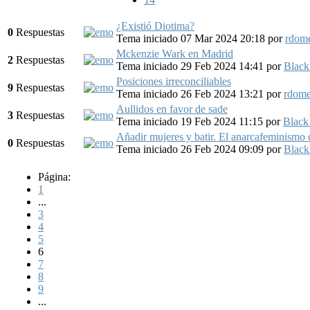
¿Existió Diotima?
0
Respuestas
Tema iniciado 07 Mar 2024 20:18
por
rdom
Mckenzie Wark en Madrid
2
Respuestas
Tema iniciado 29 Feb 2024 14:41
por
Black
Posiciones irreconciliables
9
Respuestas
Tema iniciado 26 Feb 2024 13:21
por
rdom
Aullidos en favor de sade
3
Respuestas
Tema iniciado 19 Feb 2024 11:15
por
Black
Añadir mujeres y batir. El anarcafeminismo 
0
Respuestas
Tema iniciado 26 Feb 2024 09:09
por
Black
Página:
1
...
3
4
5
6
7
8
9
...