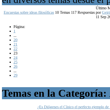
Último 
Encuestas sobre ideas filosóficas
10
Temas
117
Respuestas
por
Geiri
11 Sep 2
Página:
1
...
20
21
22
23
24
25
26
...
29
Temas en la Categoría:
¿Es Diógenes el Cínico el perfecto ejemplo d