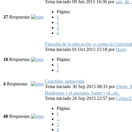
Tema iniciado 09 Jun 2015 16:36
por
raíz_de_
Página:
37
Respuestas
1
2
3
4
Filosofía de la educación, o contra la Universi
Tema iniciado 01 Oct 2015 15:18
por
Hugo
18
Respuestas
Página:
1
2
Coaching, autoayuda
4
Respuestas
Tema iniciado 30 Sep 2015 08:35
por
Diego
Heidegger y el nazismo. Sartre y el...etc.
Tema iniciado 26 Sep 2015 22:57
por
Critias3
Página:
1
48
Respuestas
...
3
4