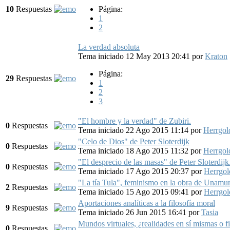
10
Respuestas
Página:
1
2
La verdad absoluta
Tema iniciado 12 May 2013 20:41
por
Kraton
Página:
29
Respuestas
1
2
3
"El hombre y la verdad" de Zubiri.
0
Respuestas
Tema iniciado 22 Ago 2015 11:14
por
Herrgo
"Celo de Dios" de Peter Sloterdijk
0
Respuestas
Tema iniciado 18 Ago 2015 11:32
por
Herrgo
"El desprecio de las masas" de Peter Sloterdijk
0
Respuestas
Tema iniciado 17 Ago 2015 20:37
por
Herrgo
"La tía Tula", feminismo en la obra de Unamu
2
Respuestas
Tema iniciado 15 Ago 2015 09:41
por
Herrgo
Aportaciones analíticas a la filosofía moral
9
Respuestas
Tema iniciado 26 Jun 2015 16:41
por
Tasia
Mundos virtuales, ¿realidades en sí mismas o f
0
Respuestas