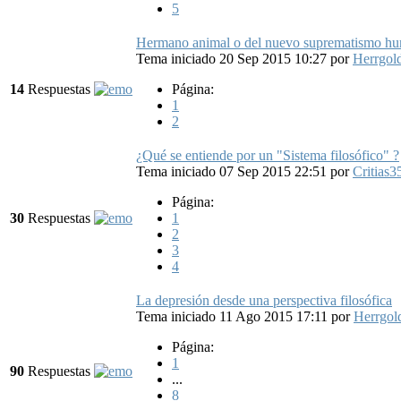
5
Hermano animal o del nuevo suprematismo hu
Tema iniciado 20 Sep 2015 10:27
por
Herrgo
14
Respuestas
Página:
1
2
¿Qué se entiende por un "Sistema filosófico" ?
Tema iniciado 07 Sep 2015 22:51
por
Critias3
Página:
30
Respuestas
1
2
3
4
La depresión desde una perspectiva filosófica
Tema iniciado 11 Ago 2015 17:11
por
Herrgo
Página:
1
90
Respuestas
...
8