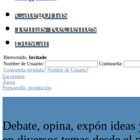
Categorías
Temas Recientes
Buscar
Bienvenido,
Invitado
Nombre de Usuario:
Contraseña:
Contraseña olvidada?
Nombre de Usuario?
Encuentros
Ágora
Pornografía, prostitución
Ágora
Debate, opina, expón ideas 
en diversos temas desde el p