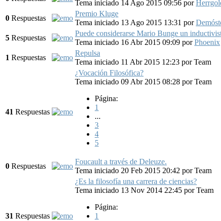
Tema iniciado 14 Ago 2015 09:56
por
Herrgo
Premio Kluge
0
Respuestas
Tema iniciado 13 Ago 2015 13:31
por
Demóst
Puede considerarse Mario Bunge un inductivis
5
Respuestas
Tema iniciado 16 Abr 2015 09:09
por
Phoenix
Repulsa
1
Respuestas
Tema iniciado 11 Abr 2015 12:23
por
Team
¿Vocación Filosófica?
Tema iniciado 09 Abr 2015 08:28
por
Team
Página:
1
41
Respuestas
...
3
4
5
Foucault a través de Deleuze.
0
Respuestas
Tema iniciado 20 Feb 2015 20:42
por
Team
¿Es la filosofía una carrera de ciencias?
Tema iniciado 13 Nov 2014 22:45
por
Team
Página:
31
Respuestas
1