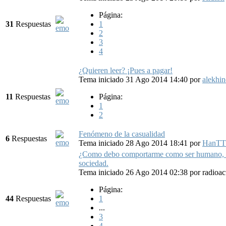
Página:
31
Respuestas
1
2
3
4
¿Quieren leer? ¡Pues a pagar!
Tema iniciado 31 Ago 2014 14:40
por
alekhin
11
Respuestas
Página:
1
2
Fenómeno de la casualidad
6
Respuestas
Tema iniciado 28 Ago 2014 18:41
por
HanTT
¿Como debo comportarme como ser humano, 
sociedad.
Tema iniciado 26 Ago 2014 02:38
por
radioa
Página:
44
Respuestas
1
...
3
4