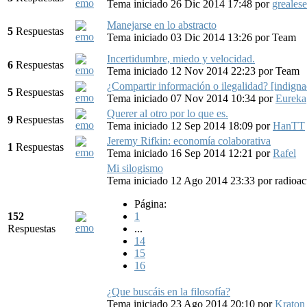
Tema iniciado 26 Dic 2014 17:48
por
grealese
Manejarse en lo abstracto
5
Respuestas
Tema iniciado 03 Dic 2014 13:26
por
Team
Incertidumbre, miedo y velocidad.
6
Respuestas
Tema iniciado 12 Nov 2014 22:23
por
Team
¿Compartir información o ilegalidad? [indigna
5
Respuestas
Tema iniciado 07 Nov 2014 10:34
por
Eureka
Querer al otro por lo que es.
9
Respuestas
Tema iniciado 12 Sep 2014 18:09
por
HanTT
Jeremy Rifkin: economía colaborativa
1
Respuestas
Tema iniciado 16 Sep 2014 12:21
por
Rafel
Mi silogismo
Tema iniciado 12 Ago 2014 23:33
por
radioa
Página:
152
1
Respuestas
...
14
15
16
¿Que buscáis en la filosofía?
Tema iniciado 23 Ago 2014 20:10
por
Kraton