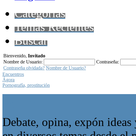
Categorías
Temas Recientes
Buscar
Bienvenido,
Invitado
Nombre de Usuario:
Contraseña:
Contraseña olvidada?
Nombre de Usuario?
Encuentros
Ágora
Pornografía, prostitución
Ágora
Debate, opina, expón ideas 
en diversos temas desde el p