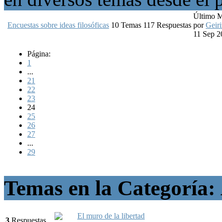
Último 
Encuestas sobre ideas filosóficas
10
Temas
117
Respuestas
por
Geiri
11 Sep 2
Página:
1
...
21
22
23
24
25
26
27
...
29
Temas en la Categoría:
El muro de la libertad
3
Respuestas