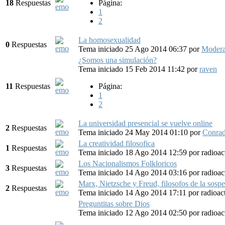
18
Respuestas
Página:
1
2
La homosexualidad
0
Respuestas
Tema iniciado 25 Ago 2014 06:37
por
Modera
¿Somos una simulación?
Tema iniciado 15 Feb 2014 11:42
por
raven
11
Respuestas
Página:
1
2
La universidad presencial se vuelve online
2
Respuestas
Tema iniciado 24 May 2014 01:10
por
Conra
La creatividad filosofica
1
Respuestas
Tema iniciado 18 Ago 2014 12:59
por
radioa
Los Nacionalismos Folkloricos
3
Respuestas
Tema iniciado 14 Ago 2014 03:16
por
radioa
Marx, Nietzsche y Freud, filosofos de la sosp
2
Respuestas
Tema iniciado 14 Ago 2014 17:11
por
radioa
Preguntitas sobre Dios
Tema iniciado 12 Ago 2014 02:50
por
radioa