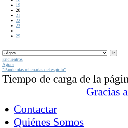
19
20
21
22
23
...
29
Encuentros
Ágora
"Pandemias milenarias del espíritu"
Tiempo de carga de la pági
Gracias a
Contactar
Quiénes Somos