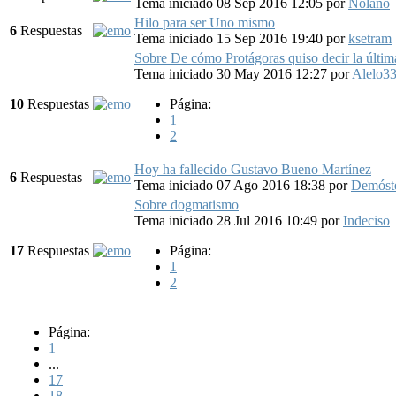
Tema iniciado 08 Sep 2016 12:05
por
Nolano
Hilo para ser Uno mismo
6
Respuestas
Tema iniciado 15 Sep 2016 19:40
por
ksetram
Sobre De cómo Protágoras quiso decir la última
Tema iniciado 30 May 2016 12:27
por
Alelo3
10
Respuestas
Página:
1
2
Hoy ha fallecido Gustavo Bueno Martínez
6
Respuestas
Tema iniciado 07 Ago 2016 18:38
por
Demóst
Sobre dogmatismo
Tema iniciado 28 Jul 2016 10:49
por
Indeciso
17
Respuestas
Página:
1
2
Página:
1
...
17
18