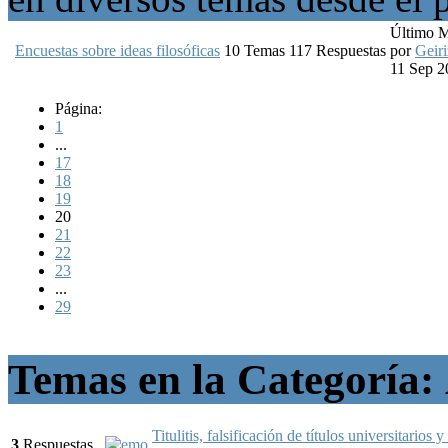
Último 
Encuestas sobre ideas filosóficas
10
Temas
117
Respuestas
por
Geiri
11 Sep 2
Página:
1
...
17
18
19
20
21
22
23
...
29
Temas en la Categoría:
Titulitis, falsificación de títulos universitarios y
3
Respuestas