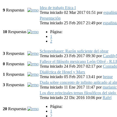
Idea de trabajo Etica I
9
Respuestas
Tema iniciado 02 Mar 2017 01:51
por
españist
Presentación
Tema iniciado 25 Feb 2017 21:49
por
españist
10
Respuestas
Página:
1
2
Schopenhauer: Razón suficiente del obrar
3
Respuestas
Tema iniciado 23 Feb 2017 09:30
por
CandilyM
Fallece el filósofo mexicano León Olivé - R.I.P
0
Respuestas
Tema iniciado 24 Feb 2017 02:17
por
Conrad
Dialéctica de Hegel y Marx
1
Respuestas
Tema iniciado 05 Feb 2017 13:41
por
heque
Duda sobre concepto de infinito aplicado al al
3
Respuestas
Tema iniciado 11 Ene 2017 11:47
por
mariani
Los diez principales temas filosóficos del sigl
Tema iniciado 22 Dic 2016 10:06
por
Rafel
Página:
20
Respuestas
1
2