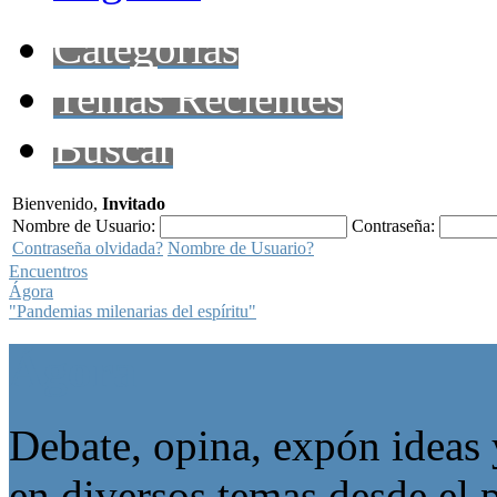
Categorías
Temas Recientes
Buscar
Bienvenido,
Invitado
Nombre de Usuario:
Contraseña:
Contraseña olvidada?
Nombre de Usuario?
Encuentros
Ágora
"Pandemias milenarias del espíritu"
Ágora
Debate, opina, expón ideas 
en diversos temas desde el p