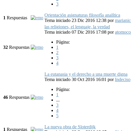
3
Orientación asignaturas filosofía analítica
1
Respuestas
Tema iniciado 23 Dic 2016 12:38
por
mariani
las religiones, el lenguaje, la verdad
Tema iniciado 07 Dic 2016 17:08
por
atomoco
Página:
32
Respuestas
1
2
3
4
La eutanasia y el derecho a una muerte digna
Tema iniciado 30 Oct 2016 16:01
por
Indeciso
Página:
1
46
Respuestas
...
3
4
5
La nueva obra de Sloterdijk
1
Respuestas