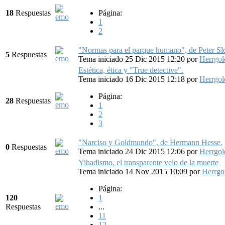
18
Respuestas
Página:
1
2
"Normas para el parque humano", de Peter Slote
5
Respuestas
Tema iniciado 25 Dic 2015 12:20
por
Herrgo
Estética, ética y "True detective".
Tema iniciado 16 Dic 2015 12:18
por
Herrgo
Página:
28
Respuestas
1
2
3
"Narciso y Goldmundo", de Hermann Hesse.
0
Respuestas
Tema iniciado 24 Dic 2015 12:06
por
Herrgo
Yihadismo, el transparente velo de la muerte
Tema iniciado 14 Nov 2015 10:09
por
Herrg
Página:
120
1
Respuestas
...
11
12