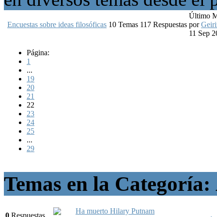
Último 
Encuestas sobre ideas filosóficas
10
Temas
117
Respuestas
por
Geiri
11 Sep 2
Página:
1
...
19
20
21
22
23
24
25
...
29
Temas en la Categoría:
Ha muerto Hilary Putnam
0
Respuestas