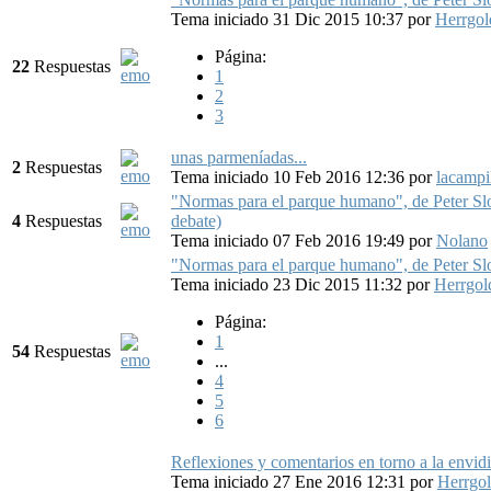
Tema iniciado 31 Dic 2015 10:37
por
Herrgo
Página:
22
Respuestas
1
2
3
unas parmeníadas...
2
Respuestas
Tema iniciado 10 Feb 2016 12:36
por
lacampi
"Normas para el parque humano", de Peter Slot
4
Respuestas
debate)
Tema iniciado 07 Feb 2016 19:49
por
Nolano
"Normas para el parque humano", de Peter Slot
Tema iniciado 23 Dic 2015 11:32
por
Herrgo
Página:
1
54
Respuestas
...
4
5
6
Reflexiones y comentarios en torno a la envidi
Tema iniciado 27 Ene 2016 12:31
por
Herrgo