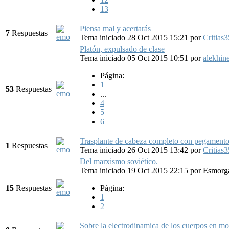
13
Piensa mal y acertarás
7
Respuestas
Tema iniciado 28 Oct 2015 15:21
por
Critias3
Platón, expulsado de clase
Tema iniciado 05 Oct 2015 10:51
por
alekhin
Página:
1
53
Respuestas
...
4
5
6
Trasplante de cabeza completo con pegamento 
1
Respuestas
Tema iniciado 26 Oct 2015 13:42
por
Critias3
Del marxismo soviético.
Tema iniciado 19 Oct 2015 22:15
por
Esmorg
15
Respuestas
Página:
1
2
Sobre la electrodinamica de los cuerpos en m