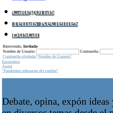
Categorías
Temas Recientes
Buscar
Bienvenido,
Invitado
Nombre de Usuario:
Contraseña:
Contraseña olvidada?
Nombre de Usuario?
Encuentros
Ágora
"Pandemias milenarias del espíritu"
Ágora
Debate, opina, expón ideas 
en diversos temas desde el p