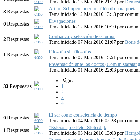
Tema iniciado 13 Mar 2016 21:12
por
Demóst
Arthur Schopenhauer: un filósofo para poetas.
3
Respuestas
Tema iniciado 12 Mar 2016 13:13
por
comunis
Divagaciones
0
Respuestas
Tema iniciado 12 Mar 2016 10:10
por
comunis
Confianza y selección de estudios
2
Respuestas
Tema iniciado 07 Mar 2016 21:07
por
Boris d
Filosofía sin filosofos
1
Respuestas
Tema iniciado 07 Mar 2016 15:51
por
comunis
Presentación ante los doctos (Comunistafalang
Tema iniciado 01 Mar 2016 22:03
por
comunis
Página:
33
Respuestas
1
2
3
4
El ser como consciencia de tiempo
0
Respuestas
Tema iniciado 04 Mar 2016 02:28
por
comunis
"Esferas", de Peter Sloterdijk
1
Respuestas
Tema iniciado 03 Mar 2016 13:03
por
Herrgo
"Normas para el parque humano", de Peter Slote