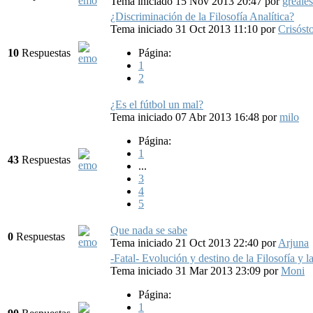
Tema iniciado 15 Nov 2013 20:47
por
greales
¿Discriminación de la Filosofía Analítica?
Tema iniciado 31 Oct 2013 11:10
por
Crisós
10
Respuestas
Página:
1
2
¿Es el fútbol un mal?
Tema iniciado 07 Abr 2013 16:48
por
milo
Página:
1
43
Respuestas
...
3
4
5
Que nada se sabe
0
Respuestas
Tema iniciado 21 Oct 2013 22:40
por
Arjuna
-Fatal- Evolución y destino de la Filosofía y
Tema iniciado 31 Mar 2013 23:09
por
Moni
Página:
1