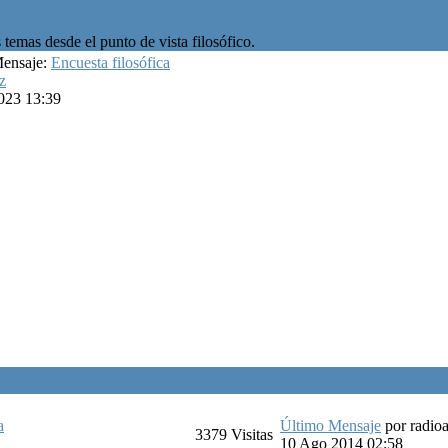
temas desde el punto de vista filosófico.
Mensaje:
Encuesta filosófica
z
023 13:39
a
Último Mensaje
por
radio
3379
Visitas
10 Ago 2014 02:58