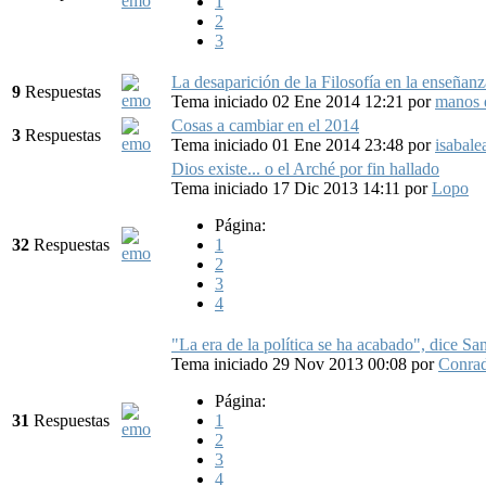
1
2
3
La desaparición de la Filosofía en la enseñanza
9
Respuestas
Tema iniciado 02 Ene 2014 12:21
por
manos 
Cosas a cambiar en el 2014
3
Respuestas
Tema iniciado 01 Ene 2014 23:48
por
isabale
Dios existe... o el Arché por fin hallado
Tema iniciado 17 Dic 2013 14:11
por
Lopo
Página:
32
Respuestas
1
2
3
4
"La era de la política se ha acabado", dice S
Tema iniciado 29 Nov 2013 00:08
por
Conra
Página:
31
Respuestas
1
2
3
4