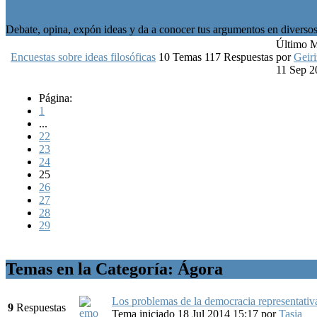
Debate, opina, expón ideas y da a conocer tus argumentos en diversos 
Último 
Encuestas sobre ideas filosóficas
10
Temas
117
Respuestas
por
Geiri
11 Sep 2
Página:
1
...
22
23
24
25
26
27
28
29
Temas en la Categoría: Ágora
Los problemas de la democracia representativ
9
Respuestas
Tema iniciado 18 Jul 2014 15:17
por
Tasia