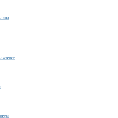
stomo
Lawrence
a
negra