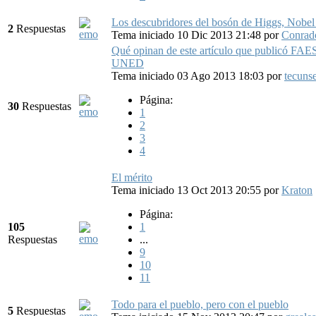
Los descubridores del bosón de Higgs, Nobel 
2
Respuestas
Tema iniciado 10 Dic 2013 21:48
por
Conrad
Qué opinan de este artículo que publicó FAES
UNED
Tema iniciado 03 Ago 2013 18:03
por
tecuns
Página:
30
Respuestas
1
2
3
4
El mérito
Tema iniciado 13 Oct 2013 20:55
por
Kraton
Página:
105
1
Respuestas
...
9
10
11
Todo para el pueblo, pero con el pueblo
5
Respuestas