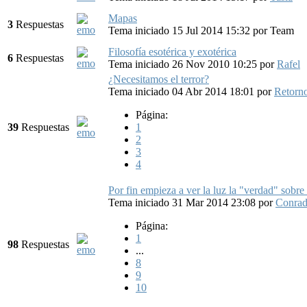
Mapas
3
Respuestas
Tema iniciado 15 Jul 2014 15:32
por
Team
Filosofía esotérica y exotérica
6
Respuestas
Tema iniciado 26 Nov 2010 10:25
por
Rafel
¿Necesitamos el terror?
Tema iniciado 04 Abr 2014 18:01
por
Retorn
Página:
39
Respuestas
1
2
3
4
Por fin empieza a ver la luz la "verdad" sobre
Tema iniciado 31 Mar 2014 23:08
por
Conra
Página:
1
98
Respuestas
...
8
9
10