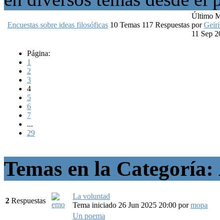
Último 
Encuestas sobre ideas filosóficas
10
Temas
117
Respuestas
por
Geiri
11 Sep 2
Página:
1
2
3
4
5
6
7
...
29
Temas en la Categoría:
La voluntad
2
Respuestas
Tema iniciado 26 Jun 2025 20:00
por
mopa
Un poema