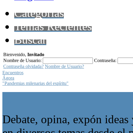
Categorías
Temas Recientes
Buscar
Bienvenido,
Invitado
Nombre de Usuario:
Contraseña:
Contraseña olvidada?
Nombre de Usuario?
Encuentros
Ágora
"Pandemias milenarias del espíritu"
Ágora
Debate, opina, expón ideas 
en diversos temas desde el p