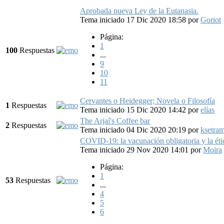
Aprobada nueva Ley de la Eutanasia.
Tema iniciado 17 Dic 2020 18:58
por
Goriot
Página:
1
100
Respuestas
...
9
10
11
Cervantes o Heidegger; Novela o Filosofía
1
Respuestas
Tema iniciado 15 Dic 2020 14:42
por
elías
The Arjaí's Coffee bar
2
Respuestas
Tema iniciado 04 Dic 2020 20:19
por
ksetra
COVID-19: la vacunación obligatoria y la éti
Tema iniciado 29 Nov 2020 14:01
por
Moira
Página:
1
53
Respuestas
...
4
5
6