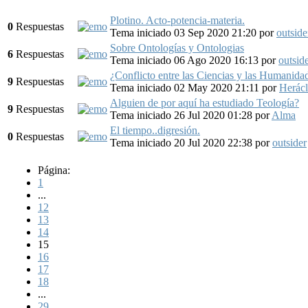
Plotino. Acto-potencia-materia.
0
Respuestas
Tema iniciado 03 Sep 2020 21:20
por
outside
Sobre Ontologías y Ontologias
6
Respuestas
Tema iniciado 06 Ago 2020 16:13
por
outsid
¿Conflicto entre las Ciencias y las Humanida
9
Respuestas
Tema iniciado 02 May 2020 21:11
por
Herácl
Alguien de por aquí ha estudiado Teología?
9
Respuestas
Tema iniciado 26 Jul 2020 01:28
por
Alma
El tiempo..digresión.
0
Respuestas
Tema iniciado 20 Jul 2020 22:38
por
outsider
Página:
1
...
12
13
14
15
16
17
18
...
29