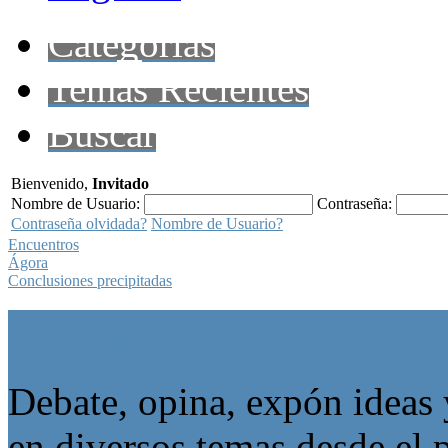
Categorías
Temas Recientes
Buscar
Bienvenido,
Invitado
Nombre de Usuario:
Contraseña:
Contraseña olvidada?
Nombre de Usuario?
Encuentros
Ágora
Conclusiones precipitadas
Ágora
Debate, opina, expón ideas 
en diversos temas desde el p