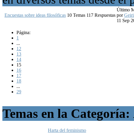
Último 
Encuestas sobre ideas filosóficas
10
Temas
117
Respuestas
por
Geiri
11 Sep 2
Página:
1
...
12
13
14
15
16
17
18
...
29
Temas en la Categoría:
Harta del feminismo