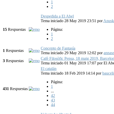
1
2
Despedida a El Abel
Tema iniciado 28 May 2019 23:51
por
Anusk
15
Respuestas
Página:
1
2
Concepto de Fantasía
1
Respuestas
Tema iniciado 29 May 2019 12:02
por
annas
Cafè Filosòfic Pensa, 18 maig 2019, Barcelona
3
Respuestas
Tema iniciado 01 May 2019 17:07
por
El Ab
El catalán
Tema iniciado 18 Feb 2019 14:14
por
baucel
Página:
1
431
Respuestas
...
42
43
44