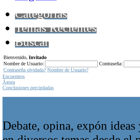
Categorías
Temas Recientes
Buscar
Bienvenido,
Invitado
Nombre de Usuario:
Contraseña:
Contraseña olvidada?
Nombre de Usuario?
Encuentros
Ágora
Conclusiones precipitadas
Ágora
Debate, opina, expón ideas 
en diversos temas desde el p