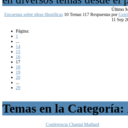
Último 
Encuestas sobre ideas filosóficas
10
Temas
117
Respuestas
por
Geiri
11 Sep 2
Página:
1
...
14
15
16
17
18
19
20
...
29
Temas en la Categoría:
Conferencia Chantal Maillard